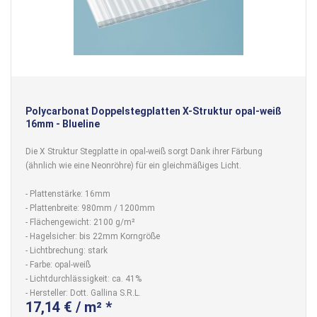
Polycarbonat Doppelstegplatten X-Struktur opal-weiß
16mm - Blueline
Die X Struktur Stegplatte in opal-weiß sorgt Dank ihrer Färbung
(ähnlich wie eine Neonröhre) für ein gleichmäßiges Licht.
- Plattenstärke: 16mm
- Plattenbreite: 980mm / 1200mm
- Flächengewicht: 2100 g/m²
- Hagelsicher: bis 22mm Korngröße
- Lichtbrechung: stark
- Farbe: opal-weiß
- Lichtdurchlässigkeit: ca. 41%
- Hersteller: Dott. Gallina S.R.L.
17,14 € / m² *