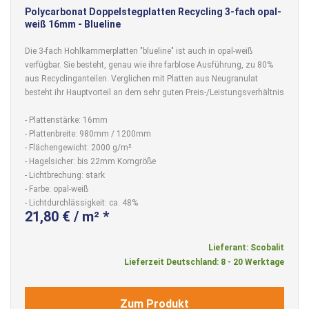
Polycarbonat Doppelstegplatten Recycling 3-fach opal-
weiß 16mm - Blueline
Die 3-fach Hohlkammerplatten "blueline" ist auch in opal-weiß
verfügbar. Sie besteht, genau wie ihre farblose Ausführung, zu 80%
aus Recyclinganteilen. Verglichen mit Platten aus Neugranulat
besteht ihr Hauptvorteil an dem sehr guten Preis-/Leistungsverhältnis
- Plattenstärke: 16mm
- Plattenbreite: 980mm / 1200mm
- Flächengewicht: 2000 g/m²
- Hagelsicher: bis 22mm Korngröße
- Lichtbrechung: stark
- Farbe: opal-weiß
- Lichtdurchlässigkeit: ca. 48%
21,80 € / m² *
Lieferant: Scobalit
Lieferzeit Deutschland: 8 - 20 Werktage
Zum Produkt