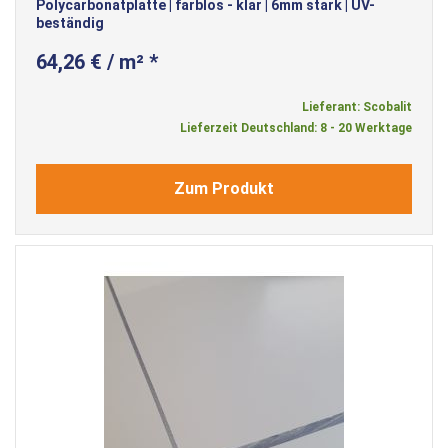
Polycarbonatplatte | farblos - klar | 6mm stark | UV-
beständig
64,26 € / m² *
Lieferant: Scobalit
Lieferzeit Deutschland: 8 - 20 Werktage
Zum Produkt