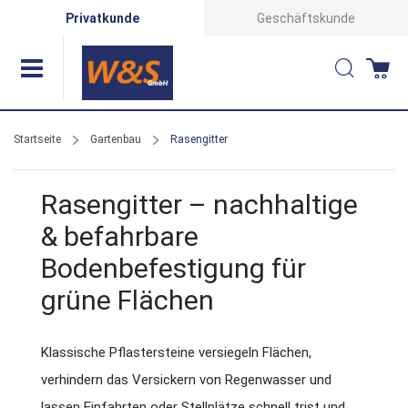
Direkt
Privatkunde
Geschäftskunde
zum
Suche
Wa
Inhalt
Startseite
Gartenbau
Rasengitter
Rasengitter – nachhaltige
& befahrbare
Bodenbefestigung für
grüne Flächen
Klassische Pflastersteine versiegeln Flächen,
verhindern das Versickern von Regenwasser und
lassen Einfahrten oder Stellplätze schnell trist und