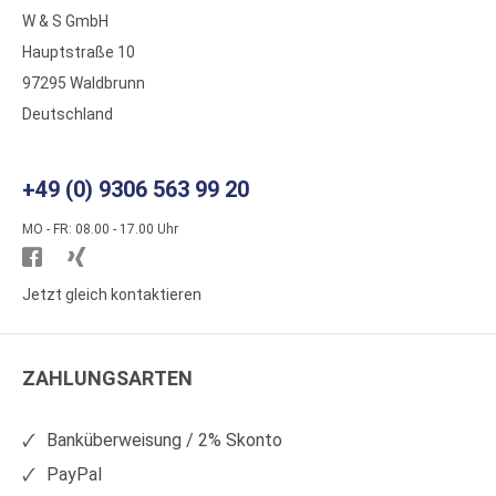
W & S GmbH
Hauptstraße 10
97295 Waldbrunn
Deutschland
+49 (0) 9306 563 99 20
MO - FR: 08.00 - 17.00 Uhr
Besuchen
Besuchen
Sie
Sie
Jetzt gleich kontaktieren
WS
WS
Kunststoffe
Kunststoffe
ZAHLUNGSARTEN
auf
auf
Facebook
Xing
Banküberweisung / 2% Skonto
PayPal