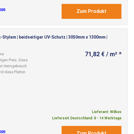
005
Zum Produkt
-Stylam | beidseitiger UV-Schutz | 3050mm x 1300mm |
71,82 € / m² *
ine
igen Preis. Diese
 den Heimgebrauch
nd diese Platten
Lieferant: Wilkes
Lieferzeit Deutschland: 8 - 14 Werktage
005
Zum Produkt