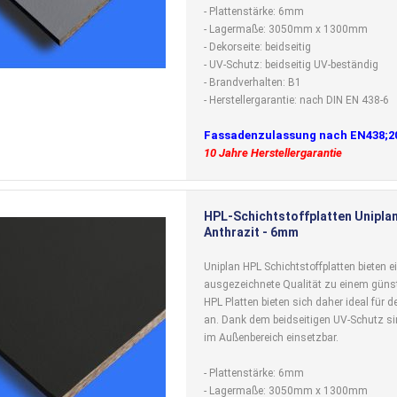
- Plattenstärke: 6mm
- Lagermaße: 3050mm x 1300mm
- Dekorseite: beidseitig
- UV-Schutz: beidseitig UV-beständig
- Brandverhalten: B1
- Herstellergarantie: nach DIN EN 438-6
Fassadenzulassung nach EN438;2
10 Jahre Herstellergarantie
HPL-Schichtstoffplatten Uniplan
Anthrazit - 6mm
Uniplan HPL Schichtstoffplatten bieten e
ausgezeichnete Qualität zu einem günst
HPL Platten bieten sich daher ideal für
an. Dank dem beidseitigen UV-Schutz si
im Außenbereich einsetzbar.
- Plattenstärke: 6mm
- Lagermaße: 3050mm x 1300mm