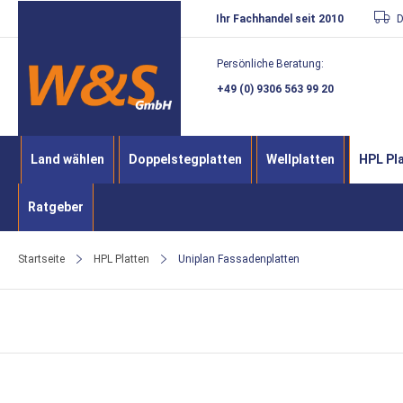
Direkt
Ihr Fachhandel seit 2010
D
zum
Persönliche Beratung:
Inhalt
+49 (0) 9306 563 99 20
Land wählen
Doppelstegplatten
Wellplatten
HPL Pl
Ratgeber
Startseite
HPL Platten
Uniplan Fassadenplatten