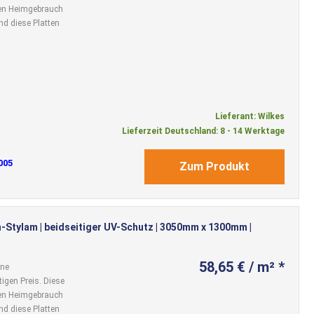
 den Heimgebrauch
nd diese Platten
Lieferant: Wilkes
Lieferzeit Deutschland: 8 - 14 Werktage
005
Zum Produkt
-Stylam | beidseitiger UV-Schutz | 3050mm x 1300mm |
58,65 € / m² *
ine
igen Preis. Diese
 den Heimgebrauch
nd diese Platten