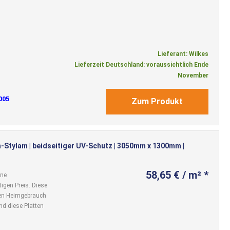
Lieferant: Wilkes
Lieferzeit Deutschland: voraussichtlich Ende
November
005
Zum Produkt
-Stylam | beidseitiger UV-Schutz | 3050mm x 1300mm |
58,65 € / m² *
ine
igen Preis. Diese
 den Heimgebrauch
nd diese Platten