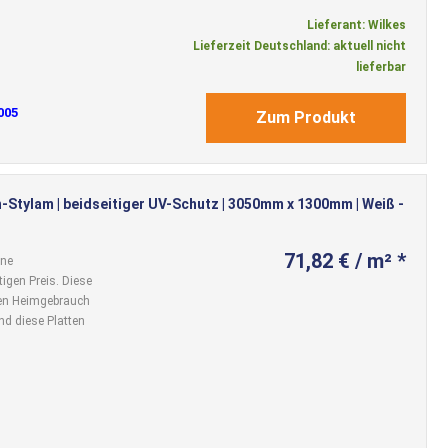
Lieferant: Wilkes
Lieferzeit Deutschland: aktuell nicht
lieferbar
005
Zum Produkt
-Stylam | beidseitiger UV-Schutz | 3050mm x 1300mm | Weiß -
71,82 € / m² *
ine
igen Preis. Diese
 den Heimgebrauch
nd diese Platten