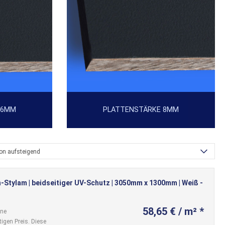
 6MM
PLATTENSTÄRKE 8MM
ion aufsteigend
-Stylam | beidseitiger UV-Schutz | 3050mm x 1300mm | Weiß -
58,65 € / m² *
ine
igen Preis. Diese