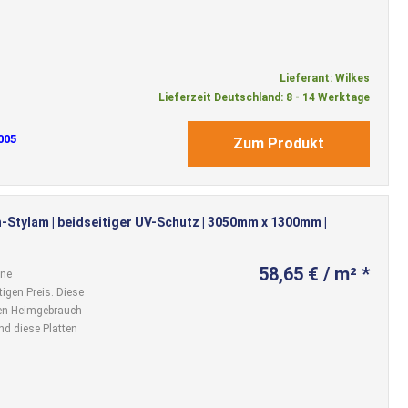
Lieferant: Wilkes
Lieferzeit Deutschland: 8 - 14 Werktage
005
Zum Produkt
-Stylam | beidseitiger UV-Schutz | 3050mm x 1300mm |
58,65 € / m² *
ine
igen Preis. Diese
 den Heimgebrauch
nd diese Platten