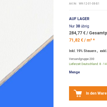
Art.Nr.
WK-12-01-08-B1
AUF LAGER
Nur
38
übrig
284,77 €
71,82 € / m² *
Inkl. 19% Steuern
,
exkl
Versandgruppe
200
Lieferzeit Deutschland:
8 - 1
Menge
In den War