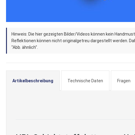
Zum
Hinweis: Die hier gezeigten Bilder/Videos können kein Handmust
Anfang
Reflektionen können nicht originalgetreu dargestellt werden. Dahe
der
"Abb. ähnlich".
Bildergalerie
springen
Artikelbeschreibung
Technische Daten
Fragen