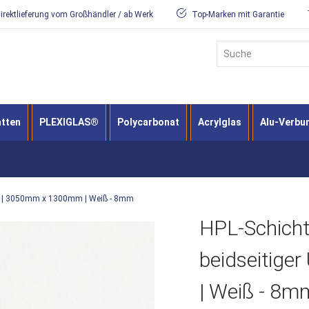
irektlieferung vom Großhändler / ab Werk
Top-Marken mit Garantie
Suche
atten
PLEXIGLAS®
Polycarbonat
Acrylglas
Alu-Verbu
utz | 3050mm x 1300mm | Weiß - 8mm
HPL-Schichts
beidseitig
| Weiß - 8m