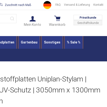
FAQ
Versand & Lieferung
Kontakt
Zuschnitt nach Maß
Suche
Privatkunde
Geschäftskunde
Mein Konto
Warenkorb
ndplatten
Gartenbau
Sonstiges
% Sale %
toffplatten Uniplan-Stylam |
er UV-Schutz | 3050mm x 1300mm
m