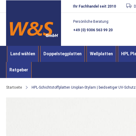
Direkt
Ihr Fachhandel seit 2010
D
zum
Persönliche Beratung:
Inhalt
+49 (0) 9306 563 99 20
Land wählen
Doppelstegplatten
Wellplatten
HPL Pl
Ratgeber
Startseite
HPL-Schichtstoffplatten Uniplan-Stylam | beidseitiger UV-Sch
Zum
Ende
der
Bildergalerie