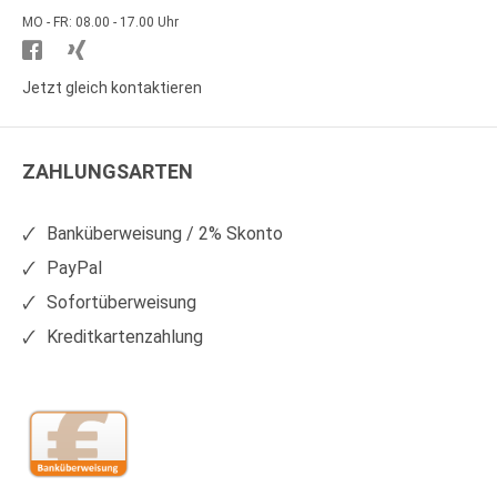
MO - FR: 08.00 - 17.00 Uhr
Besuchen
Besuchen
Sie
Sie
Jetzt gleich kontaktieren
WS
WS
Kunststoffe
Kunststoffe
ZAHLUNGSARTEN
auf
auf
Facebook
Xing
Banküberweisung / 2% Skonto
PayPal
Sofortüberweisung
Kreditkartenzahlung