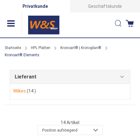
Direkt
Privatkunde
Geschäftskunde
zum
Suche
Wa
Inhalt
Startseite
HPL Platten
Kronoart® | Kronoplan®
Kronoart® Elements
Lieferant
Artikel
Wilkes
14
14
Artikel
Position aufsteigend