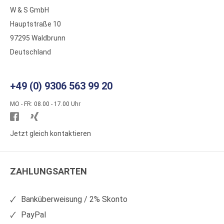
W & S GmbH
Hauptstraße 10
97295 Waldbrunn
Deutschland
+49 (0) 9306 563 99 20
MO - FR: 08.00 - 17.00 Uhr
Besuchen
Besuchen
Sie
Sie
Jetzt gleich kontaktieren
WS
WS
Kunststoffe
Kunststoffe
ZAHLUNGSARTEN
auf
auf
Facebook
Xing
Banküberweisung / 2% Skonto
PayPal