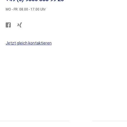
MO - FR: 08.00 - 17.00 Uhr
Besuchen
Besuchen
Sie
Sie
WS
WS
Jetzt gleich kontaktieren
Kunststoffe
Kunststoffe
auf
auf
Facebook
Xing