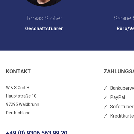
Tobias Stößer
Sabine 
Geschäftsführer
Büro/V
KONTAKT
ZAHLUNGS
W & S GmbH
Banküberwe
Hauptstraße 10
PayPal
97295 Waldbrunn
Sofortüber
Deutschland
Kreditkart
+49 (0) 9306 563 99 20