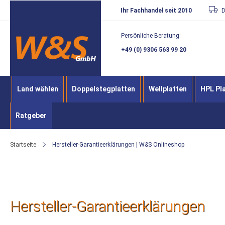
Direkt
Ihr Fachhandel seit 2010
D
zum
Persönliche Beratung:
Inhalt
+49 (0) 9306 563 99 20
Land wählen
Doppelstegplatten
Wellplatten
HPL Pl
Ratgeber
Startseite
Hersteller-Garantieerklärungen | W&S Onlineshop
Hersteller-Garantieerklärungen