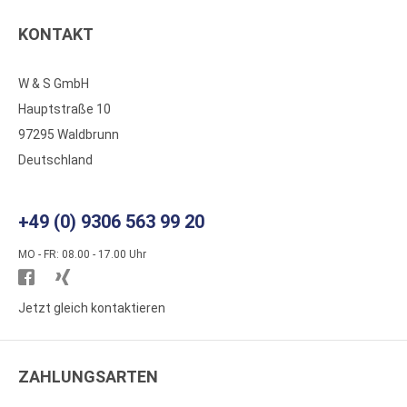
KONTAKT
W & S GmbH
Hauptstraße 10
97295 Waldbrunn
Deutschland
+49 (0) 9306 563 99 20
MO - FR: 08.00 - 17.00 Uhr
Besuchen
Besuchen
Sie
Sie
Jetzt gleich kontaktieren
WS
WS
Kunststoffe
Kunststoffe
ZAHLUNGSARTEN
auf
auf
Facebook
Xing