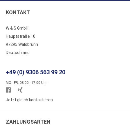
KONTAKT
W & S GmbH
Hauptstraße 10
97295 Waldbrunn
Deutschland
+49 (0) 9306 563 99 20
MO - FR: 08.00 - 17.00 Uhr
Besuchen
Besuchen
Sie
Sie
Jetzt gleich kontaktieren
WS
WS
Kunststoffe
Kunststoffe
ZAHLUNGSARTEN
auf
auf