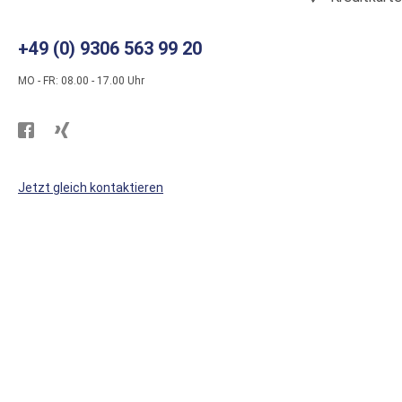
+49 (0) 9306 563 99 20
MO - FR: 08.00 - 17.00 Uhr
Besuchen
Besuchen
Sie
Sie
WS
WS
Jetzt gleich kontaktieren
Kunststoffe
Kunststoffe
auf
auf
Facebook
Xing