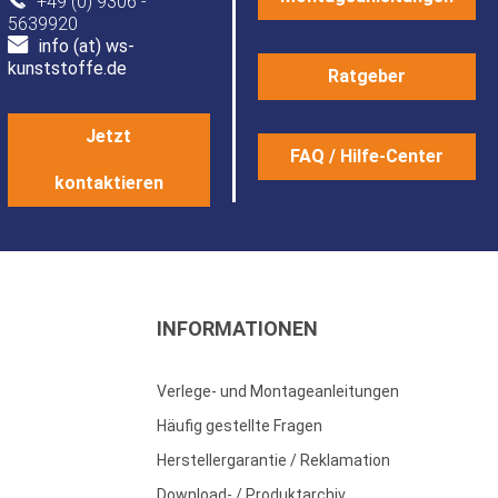
+49 (0) 9306 -
5639920
info (at) ws-
kunststoffe.de
Ratgeber
Jetzt
FAQ / Hilfe-Center
kontaktieren
INFORMATIONEN
Verlege- und Montageanleitungen
Häufig gestellte Fragen
Herstellergarantie / Reklamation
Download- / Produktarchiv