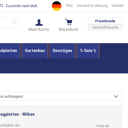
FAQ
Versand & Lieferung
Kontakt
Zuschnitt nach Maß
Suche
Privatkunde
Geschäftskunde
Mein Konto
Warenkorb
ndplatten
Gartenbau
Sonstiges
% Sale %
ion aufsteigend
egplatten - Wilkes
chließen der
Preis ab