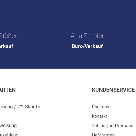
Stößer
Anja Zimpfer
erkauf
Büro/Verkauf
ARTEN
KUNDENSERVICE
isung / 2% Skonto
Über uns
Kontakt
weisung
Zahlung und Versand
enzahlung
Lieferanten