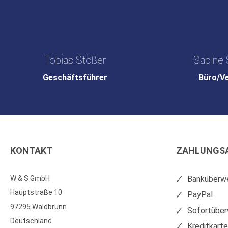
Tobias Stößer
Sabine 
Geschäftsführer
Büro/V
KONTAKT
ZAHLUNGS
W & S GmbH
Banküberwe
Hauptstraße 10
PayPal
97295 Waldbrunn
Sofortüber
Deutschland
Kreditkart