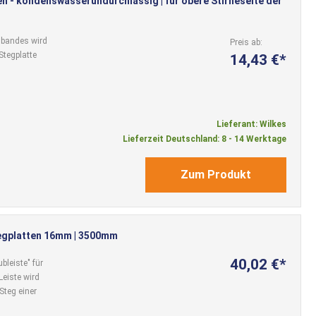
n - kondenswasserundurchlässig | für obere Stirneseite der
sbandes wird
Preis ab
Stegplatte
14,43 €
Lieferant: Wilkes
Lieferzeit Deutschland: 8 - 14 Werktage
Zum Produkt
tegplatten 16mm | 3500mm
40,02 €
bleiste" für
Leiste wird
Steg einer