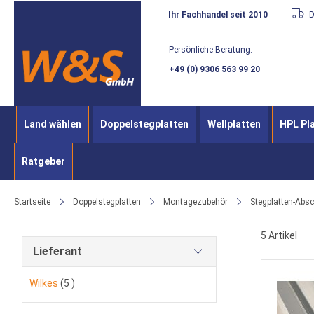
Direkt
Ihr Fachhandel seit 2010
D
zum
Persönliche Beratung:
Inhalt
+49 (0) 9306 563 99 20
Land wählen
Doppelstegplatten
Wellplatten
HPL Pl
Ratgeber
Startseite
Doppelstegplatten
Montagezubehör
Stegplatten-Abs
5
Artikel
Lieferant
Artikel
Wilkes
5