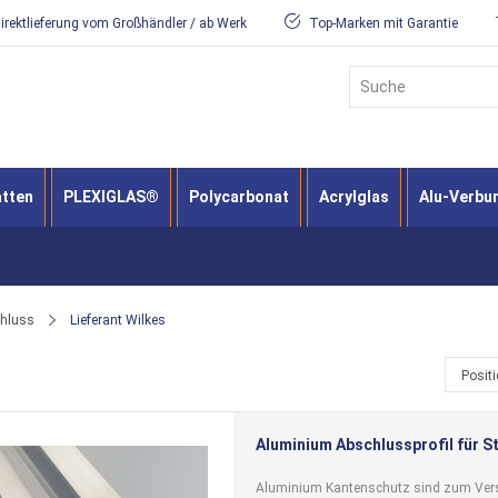
irektlieferung vom Großhändler / ab Werk
Top-Marken mit Garantie
Suche
atten
PLEXIGLAS®
Polycarbonat
Acrylglas
Alu-Verbu
chluss
Lieferant Wilkes
Posit
Aluminium Abschlussprofil für St
Aluminium Kantenschutz sind zum Vers