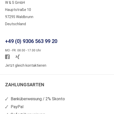
W & S GmbH
Hauptstraße 10
97295 Waldbrunn
Deutschland
+49 (0) 9306 563 99 20
MO - FR: 08.00 - 17.00 Uhr
Besuchen
Besuchen
Sie
Sie
Jetzt gleich kontaktieren
WS
WS
Kunststoffe
Kunststoffe
ZAHLUNGSARTEN
auf
auf
Facebook
Xing
Banküberweisung / 2% Skonto
PayPal