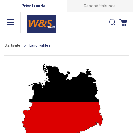
Direkt
Privatkunde
Geschäftskunde
zum
Suche
Wa
Inhalt
Startseite
Land wählen