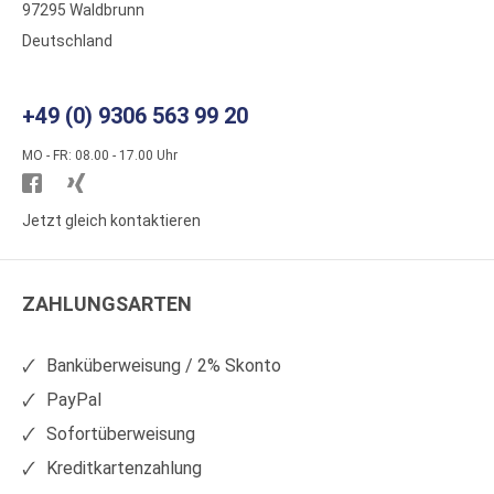
97295 Waldbrunn
Deutschland
+49 (0) 9306 563 99 20
MO - FR: 08.00 - 17.00 Uhr
Besuchen
Besuchen
Sie
Sie
Jetzt gleich kontaktieren
WS
WS
Kunststoffe
Kunststoffe
ZAHLUNGSARTEN
auf
auf
Facebook
Xing
Banküberweisung / 2% Skonto
PayPal
Sofortüberweisung
Kreditkartenzahlung