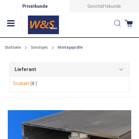
Direkt
Privatkunde
Geschäftskunde
zum
Suche
Wa
Inhalt
Startseite
Sonstiges
Montageprofile
Lieferant
Artikel
Scobalit
8