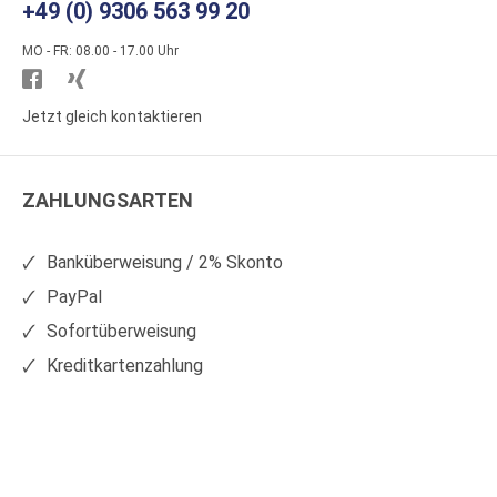
+49 (0) 9306 563 99 20
MO - FR: 08.00 - 17.00 Uhr
Besuchen
Besuchen
Sie
Sie
Jetzt gleich kontaktieren
WS
WS
Kunststoffe
Kunststoffe
ZAHLUNGSARTEN
auf
auf
Facebook
Xing
Banküberweisung / 2% Skonto
PayPal
Sofortüberweisung
Kreditkartenzahlung