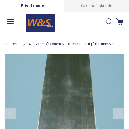
Direkt
Privatkunde
Geschäftskunde
zum
Suche
Wa
Inhalt
Startseite
Alu Glasprofilsystem Mitte | 60mm breit | für 10mm VSG
Zum
Ende
der
Bildergalerie
springen