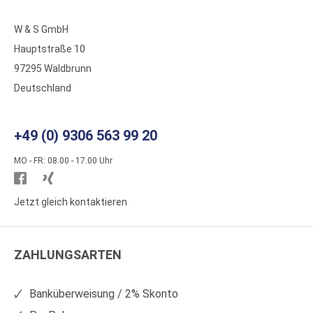
W & S GmbH
Hauptstraße 10
97295 Waldbrunn
Deutschland
+49 (0) 9306 563 99 20
MO - FR: 08.00 - 17.00 Uhr
Besuchen
Besuchen
Sie
Sie
Jetzt gleich kontaktieren
WS
WS
Kunststoffe
Kunststoffe
ZAHLUNGSARTEN
auf
auf
Facebook
Xing
Banküberweisung / 2% Skonto