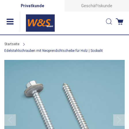
Direkt
Privatkunde
Geschäftskunde
zum
Suche
Wa
Inhalt
Startseite
Edelstahlschrauben mit Neoprendichtscheibe für Holz | Scobalit
Zum
Ende
der
Bildergalerie
springen