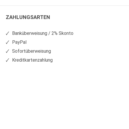
WS
WS
Kunststoffe
Kunststoffe
ZAHLUNGSARTEN
auf
auf
Facebook
Xing
Banküberweisung / 2% Skonto
PayPal
Sofortüberweisung
Kreditkartenzahlung