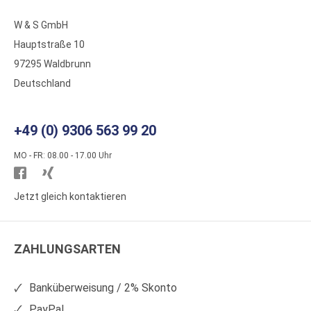
W & S GmbH
Hauptstraße 10
97295 Waldbrunn
Deutschland
+49 (0) 9306 563 99 20
MO - FR: 08.00 - 17.00 Uhr
Besuchen
Besuchen
Sie
Sie
Jetzt gleich kontaktieren
WS
WS
Kunststoffe
Kunststoffe
ZAHLUNGSARTEN
auf
auf
Facebook
Xing
Banküberweisung / 2% Skonto
PayPal