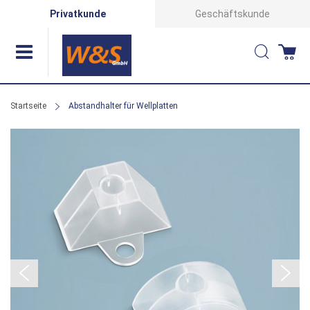
Direkt
Privatkunde
Geschäftskunde
zum
Suche
Wa
Inhalt
Startseite
Abstandhalter für Wellplatten
Zum
Ende
der
Bildergalerie
springen