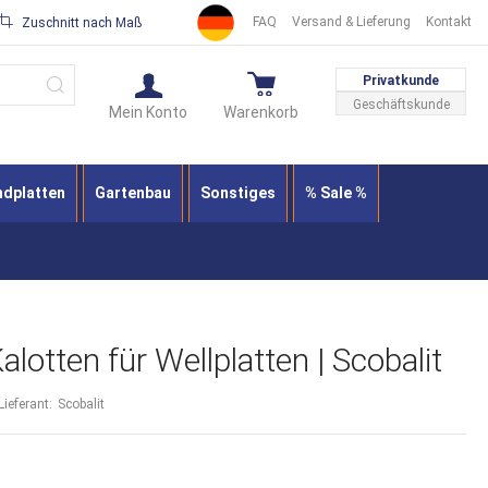
FAQ
Versand & Lieferung
Kontakt
Zuschnitt nach Maß
Suche
Privatkunde
Geschäftskunde
Mein Konto
Warenkorb
ndplatten
Gartenbau
Sonstiges
% Sale %
lotten für Wellplatten | Scobalit
Lieferant:
Scobalit