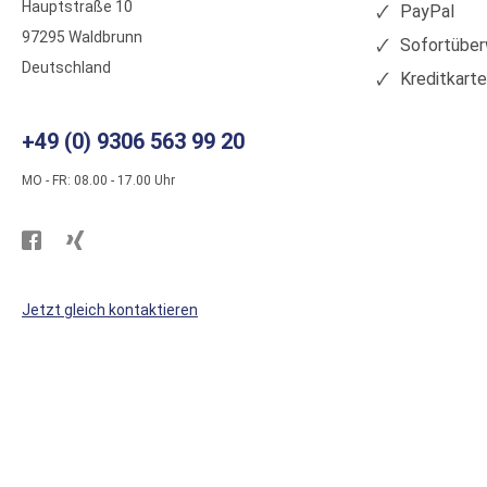
Hauptstraße 10
PayPal
97295 Waldbrunn
Sofortüber
Deutschland
Kreditkart
+49 (0) 9306 563 99 20
MO - FR: 08.00 - 17.00 Uhr
Besuchen
Besuchen
Sie
Sie
WS
WS
Jetzt gleich kontaktieren
Kunststoffe
Kunststoffe
auf
auf
Facebook
Xing