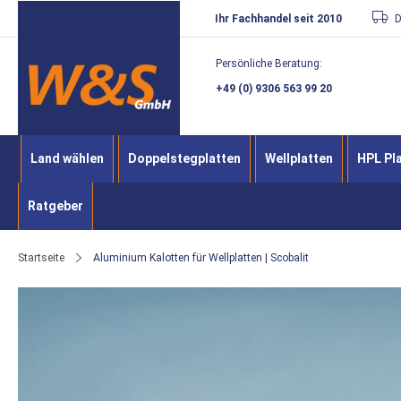
Direkt
Ihr Fachhandel seit 2010
D
zum
Persönliche Beratung:
Inhalt
+49 (0) 9306 563 99 20
Land wählen
Doppelstegplatten
Wellplatten
HPL Pl
Ratgeber
Startseite
Aluminium Kalotten für Wellplatten | Scobalit
Zum
Ende
der
Bildergalerie