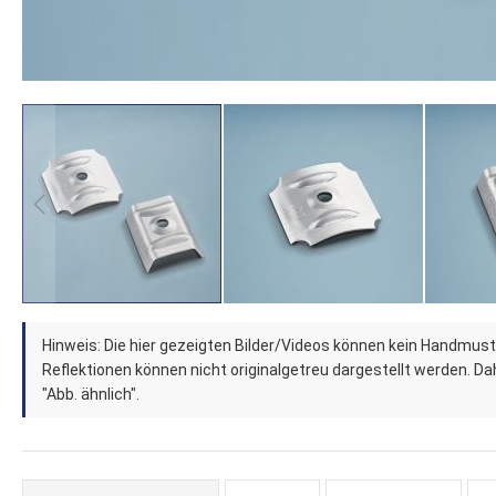
Zum
Hinweis: Die hier gezeigten Bilder/Videos können kein Handmust
Anfang
Reflektionen können nicht originalgetreu dargestellt werden. Dahe
der
"Abb. ähnlich".
Bildergalerie
springen