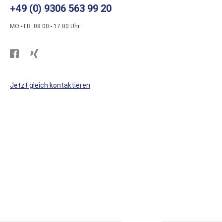
+49 (0) 9306 563 99 20
MO - FR: 08.00 - 17.00 Uhr
Besuchen
Besuchen
Sie
Sie
WS
WS
Jetzt gleich kontaktieren
Kunststoffe
Kunststoffe
auf
auf
Facebook
Xing