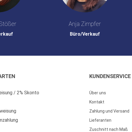
Stößer
Anja Zimpfer
erkauf
Büro/Verkauf
ARTEN
KUNDENSERVICE
isung / 2% Skonto
Über uns
Kontakt
weisung
Zahlung und Versand
enzahlung
Lieferanten
Zuschnitt nach Maß