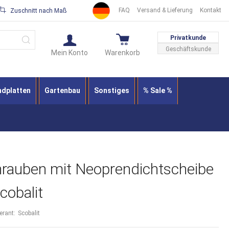
FAQ
Versand & Lieferung
Kontakt
Zuschnitt nach Maß
Suche
Privatkunde
Geschäftskunde
Mein Konto
Warenkorb
ndplatten
Gartenbau
Sonstiges
% Sale %
hrauben mit Neoprendichtscheibe
Scobalit
ferant:
Scobalit