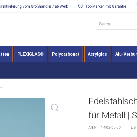
irektlieferung vom Großhändler / ab Werk
Top-Marken mit Garantie
Suche
atten
PLEXIGLAS®
Polycarbonat
Acrylglas
Alu-Verbu
it
Edelstahlsc
für Metall | 
Art.Nr.
14-02-00-00
Lie