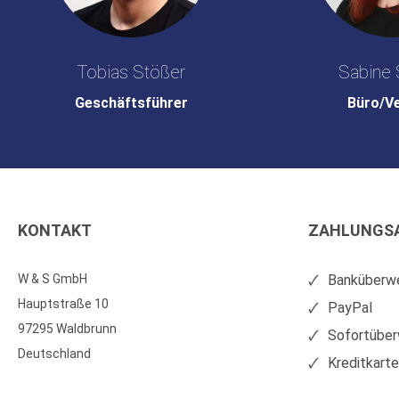
Tobias Stößer
Sabine 
Geschäftsführer
Büro/V
KONTAKT
ZAHLUNGS
W & S GmbH
Banküberwe
Hauptstraße 10
PayPal
97295 Waldbrunn
Sofortüber
Deutschland
Kreditkart