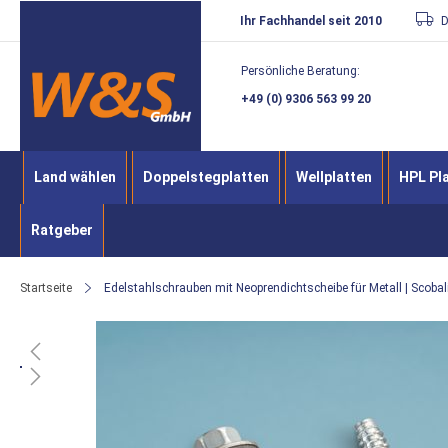
Direkt
Ihr Fachhandel seit 2010
D
zum
Persönliche Beratung:
Inhalt
+49 (0) 9306 563 99 20
Land wählen
Doppelstegplatten
Wellplatten
HPL Pl
Ratgeber
Startseite
Edelstahlschrauben mit Neoprendichtscheibe für Metall | Scobal
Zum
Ende
der
Bildergalerie