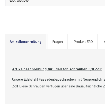
der
"Abb. ähnlich".
Bildergalerie
springen
Artikelbeschreibung
Fragen
Produkt-FAQ
Artikelbeschreibung für Edelstahlschrauben 3/8 Zoll:
Unsere Edelstahl Fassadenbauschrauben mit Neoprendichtsc
Zoll. Diese Schrauben verfügen über eine Bauaufsichtliche 