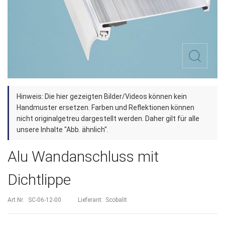
Zum
Hinweis: Die hier gezeigten Bilder/Videos können kein
Anfang
Handmuster ersetzen. Farben und Reflektionen können
der
nicht originalgetreu dargestellt werden. Daher gilt für alle
unsere Inhalte "Abb. ähnlich".
Bildergalerie
springen
Alu Wandanschluss mit
Dichtlippe
Art.Nr.
SC-06-12-00
Lieferant:
Scobalit