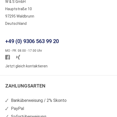
W & S GmbH
Hauptstraße 10
97295 Waldbrunn
Deutschland
+49 (0) 9306 563 99 20
MO - FR: 08.00 - 17.00 Uhr
Besuchen
Besuchen
Sie
Sie
Jetzt gleich kontaktieren
WS
WS
Kunststoffe
Kunststoffe
ZAHLUNGSARTEN
auf
auf
Facebook
Xing
Banküberweisung / 2% Skonto
PayPal
Sofortüberweisung