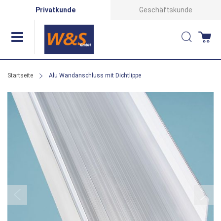
Direkt
Privatkunde
Geschäftskunde
zum
Suche
Wa
Inhalt
Startseite
Alu Wandanschluss mit Dichtlippe
Zum
Ende
der
Bildergalerie
springen