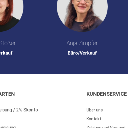
Stößer
Anja Zimpfer
erkauf
Büro/Verkauf
ARTEN
KUNDENSERVICE
isung / 2% Skonto
Über uns
Kontakt
weisung
Zahlung und Versand