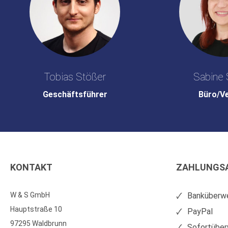
Tobias Stößer
Sabine 
Geschäftsführer
Büro/V
KONTAKT
ZAHLUNGS
W & S GmbH
Banküberwe
Hauptstraße 10
PayPal
97295 Waldbrunn
Sofortüber