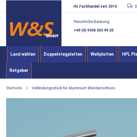
Direkt
Ihr Fachhandel seit 2010
D
zum
Persönliche Beratung:
Inhalt
+49 (0) 9306 563 99 20
Land wählen
Doppelstegplatten
Wellplatten
HPL Pl
Ratgeber
Startseite
Verbindungsstück für Aluminium Wandanschluss
Zum
Ende
der
Bildergalerie