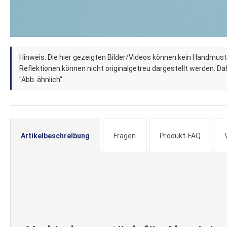
Zum
Hinweis: Die hier gezeigten Bilder/Videos können kein Handmust
Anfang
Reflektionen können nicht originalgetreu dargestellt werden. Dahe
der
"Abb. ähnlich".
Bildergalerie
springen
Artikelbeschreibung
Fragen
Produkt-FAQ