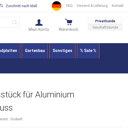
FAQ
Versand & Lieferung
Kontakt
Zuschnitt nach Maß
Suche
Privatkunde
Geschäftskunde
Mein Konto
Warenkorb
ndplatten
Gartenbau
Sonstiges
% Sale %
stück für Aluminium
uss
ferant:
Scobalit