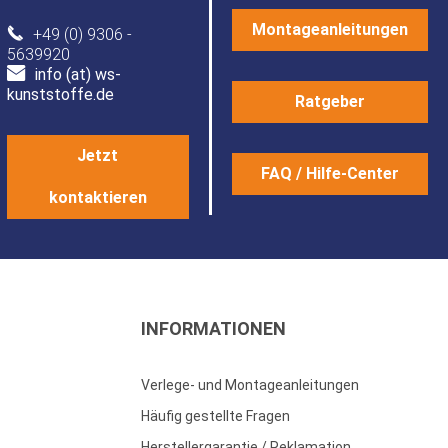
Montageanleitungen
+49 (0) 9306 -
5639920
info (at) ws-
kunststoffe.de
Ratgeber
Jetzt
FAQ / Hilfe-Center
kontaktieren
INFORMATIONEN
Verlege- und Montageanleitungen
Häufig gestellte Fragen
Herstellergarantie / Reklamation