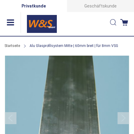
Direkt
Privatkunde
Geschäftskunde
zum
Suche
Wa
Inhalt
Startseite
Alu Glasprofilsystem Mitte | 60mm breit | für 8mm VSG
Zum
Ende
der
Bildergalerie
springen