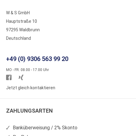
W & S GmbH
Hauptstraße 10
97295 Waldbrunn
Deutschland
+49 (0) 9306 563 99 20
MO - FR: 08.00 - 17.00 Uhr
Besuchen
Besuchen
Sie
Sie
Jetzt gleich kontaktieren
WS
WS
Kunststoffe
Kunststoffe
ZAHLUNGSARTEN
auf
auf
Facebook
Xing
Banküberweisung / 2% Skonto