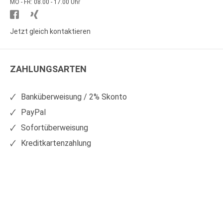
MO - FR: 08.00 - 17.00 Uhr
Besuchen
Besuchen
Sie
Sie
Jetzt gleich kontaktieren
WS
WS
Kunststoffe
Kunststoffe
ZAHLUNGSARTEN
auf
auf
Facebook
Xing
Banküberweisung / 2% Skonto
PayPal
Sofortüberweisung
Kreditkartenzahlung