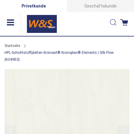
Direkt
Privatkunde
Geschäftskunde
zum
Suche
Wa
Inhalt
Startseite
HPL-Schichtstoffplatten Kronoart® Kronoplan® Elements | Silk Flow
(K349BS)
Zum
Ende
der
Bildergalerie
springen