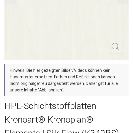
Zum
Hinweis: Die hier gezeigten Bilder/Videos können kein
Anfang
Handmuster ersetzen. Farben und Reflektionen können
der
nicht originalgetreu dargestellt werden. Daher gilt für alle
unsere Inhalte "Abb. ähnlich".
Bildergalerie
springen
HPL-Schichtstoffplatten
Kronoart® Kronoplan®