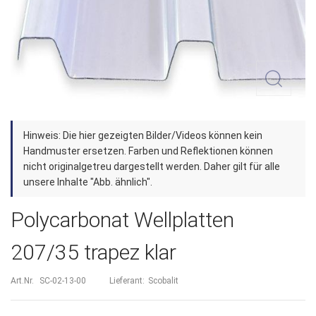
Zum
Hinweis: Die hier gezeigten Bilder/Videos können kein
Anfang
Handmuster ersetzen. Farben und Reflektionen können
der
nicht originalgetreu dargestellt werden. Daher gilt für alle
unsere Inhalte "Abb. ähnlich".
Bildergalerie
springen
Polycarbonat Wellplatten
207/35 trapez klar
Art.Nr.
SC-02-13-00
Lieferant:
Scobalit