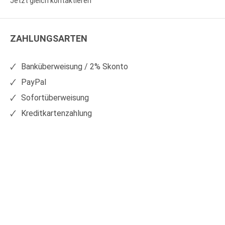
Jetzt gleich kontaktieren
WS
WS
Kunststoffe
Kunststoffe
ZAHLUNGSARTEN
auf
auf
Facebook
Xing
Banküberweisung / 2% Skonto
PayPal
Sofortüberweisung
Kreditkartenzahlung