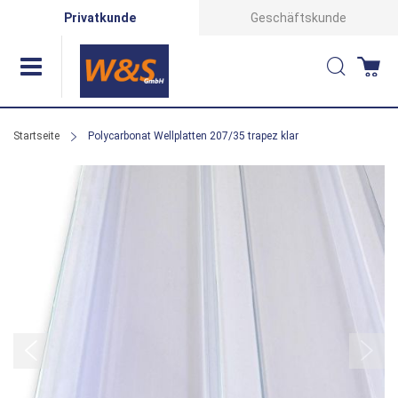
Direkt
Privatkunde
Geschäftskunde
zum
Suche
Wa
Inhalt
Startseite
Polycarbonat Wellplatten 207/35 trapez klar
Zum
Ende
der
Bildergalerie
springen