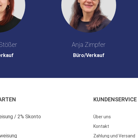
Stößer
Anja Zimpfer
erkauf
Büro/Verkauf
ARTEN
KUNDENSERVICE
isung / 2% Skonto
Über uns
Kontakt
weisung
Zahlung und Versand