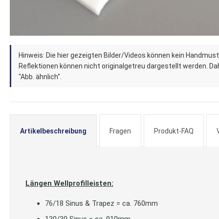
Zum
Hinweis: Die hier gezeigten Bilder/Videos können kein Handmust
Anfang
Reflektionen können nicht originalgetreu dargestellt werden. Dahe
der
"Abb. ähnlich".
Bildergalerie
springen
Artikelbeschreibung
Fragen
Produkt-FAQ
Längen Wellprofilleisten:
76/18 Sinus & Trapez = ca. 760mm
130/30 Sinus = ca. 910mm