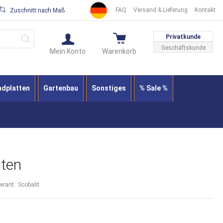
FAQ
Versand & Lieferung
Kontakt
Zuschnitt nach Maß
Suche
Privatkunde
Geschäftskunde
Mein Konto
Warenkorb
ndplatten
Gartenbau
Sonstiges
% Sale %
sten
ferant:
Scobalit