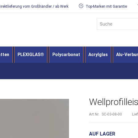
irektlieferung vom Großhändler / ab Werk
Top-Marken mit Garantie
Suche
atten
PLEXIGLAS®
Polycarbonat
Acrylglas
Alu-Verbu
Wellprofillei
Art.Nr.
SC-03-08-00
Lie
AUF LAGER