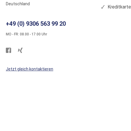
Deutschland
Kreditkart
+49 (0) 9306 563 99 20
MO - FR: 08.00 - 17.00 Uhr
Besuchen
Besuchen
Sie
Sie
WS
WS
Jetzt gleich kontaktieren
Kunststoffe
Kunststoffe
auf
auf
Facebook
Xing