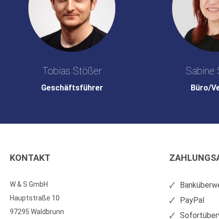
Tobias Stößer
Sabine 
Geschäftsführer
Büro/V
KONTAKT
ZAHLUNGS
W & S GmbH
Banküberwe
Hauptstraße 10
PayPal
97295 Waldbrunn
Sofortüber