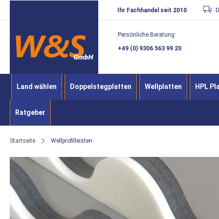
Direkt
Ihr Fachhandel seit 2010
D
zum
Persönliche Beratung:
Inhalt
+49 (0) 9306 563 99 20
Land wählen
Doppelstegplatten
Wellplatten
HPL Pl
Ratgeber
Startseite
Wellprofilleisten
Zum
Ende
der
Bildergalerie