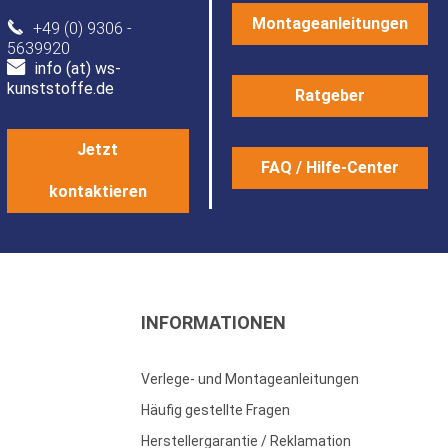
Montageanleitungen
+49 (0) 9306 -
5639920
info (at) ws-
kunststoffe.de
Ratgeber
Jetzt
FAQ / Hilfe-Center
kontaktieren
INFORMATIONEN
Verlege- und Montageanleitungen
Häufig gestellte Fragen
Herstellergarantie / Reklamation