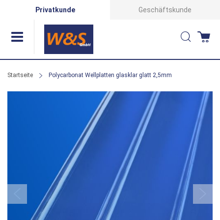
Direkt
Privatkunde
Geschäftskunde
zum
Suche
Wa
Inhalt
Startseite
Polycarbonat Wellplatten glasklar glatt 2,5mm
Zum
Ende
der
Bildergalerie
springen