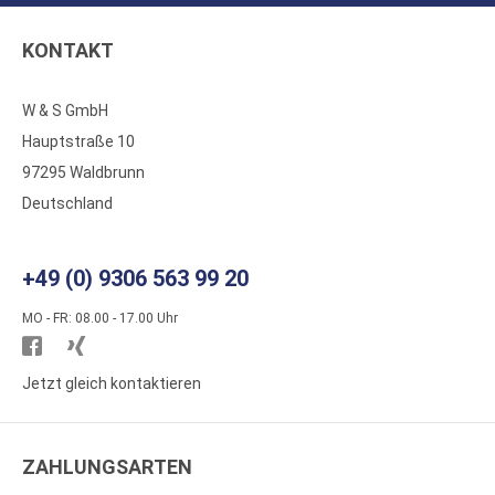
KONTAKT
W & S GmbH
Hauptstraße 10
97295 Waldbrunn
Deutschland
+49 (0) 9306 563 99 20
MO - FR: 08.00 - 17.00 Uhr
Besuchen
Besuchen
Sie
Sie
Jetzt gleich kontaktieren
WS
WS
Kunststoffe
Kunststoffe
ZAHLUNGSARTEN
auf
auf