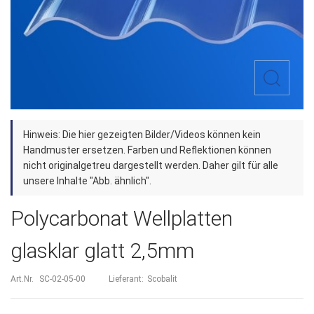
Zum
Hinweis: Die hier gezeigten Bilder/Videos können kein
Anfang
Handmuster ersetzen. Farben und Reflektionen können
der
nicht originalgetreu dargestellt werden. Daher gilt für alle
unsere Inhalte "Abb. ähnlich".
Bildergalerie
springen
Polycarbonat Wellplatten
glasklar glatt 2,5mm
Art.Nr.
SC-02-05-00
Lieferant:
Scobalit