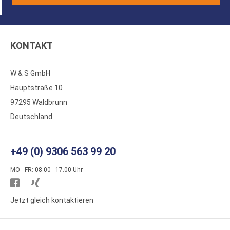
KONTAKT
W & S GmbH
Hauptstraße 10
97295 Waldbrunn
Deutschland
+49 (0) 9306 563 99 20
MO - FR: 08.00 - 17.00 Uhr
Besuchen
Besuchen
Sie
Sie
Jetzt gleich kontaktieren
WS
WS
Kunststoffe
Kunststoffe