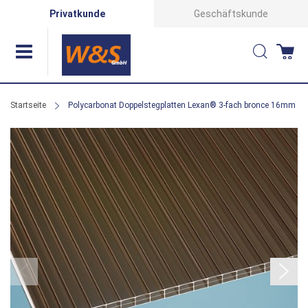
Direkt
Privatkunde
Geschäftskunde
zum
Suche
Wa
Inhalt
Startseite
Polycarbonat Doppelstegplatten Lexan® 3-fach bronce 16mm
Zum
Ende
der
Bildergalerie
springen