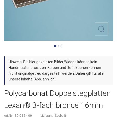
Zum
Hinweis: Die hier gezeigten Bilder/Videos können kein
Anfang
Handmuster ersetzen. Farben und Reflektionen können
der
nicht originalgetreu dargestellt werden. Daher gilt für alle
unsere Inhalte "Abb. ähnlich".
Bildergalerie
springen
Polycarbonat Doppelstegplatten
Lexan® 3-fach bronce 16mm
Art.Nr.
SC-04-34-00
Lieferant:
Scobalit