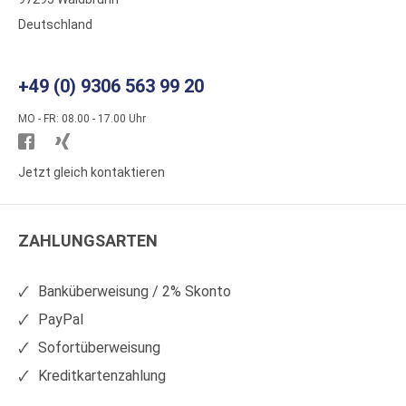
Deutschland
+49 (0) 9306 563 99 20
MO - FR: 08.00 - 17.00 Uhr
Besuchen
Besuchen
Sie
Sie
Jetzt gleich kontaktieren
WS
WS
Kunststoffe
Kunststoffe
ZAHLUNGSARTEN
auf
auf
Facebook
Xing
Banküberweisung / 2% Skonto
PayPal
Sofortüberweisung
Kreditkartenzahlung