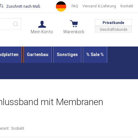
FAQ
Versand & Lieferung
Kontakt
Zuschnitt nach Maß
Suche
Privatkunde
Geschäftskunde
Mein Konto
Warenkorb
ndplatten
Gartenbau
Sonstiges
% Sale %
hlussband mit Membranen
ferant:
Scobalit