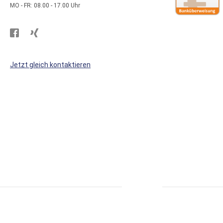
MO - FR: 08.00 - 17.00 Uhr
Besuchen
Besuchen
Sie
Sie
WS
WS
Jetzt gleich kontaktieren
Kunststoffe
Kunststoffe
auf
auf
Facebook
Xing
* alle Preise inkl. MwSt., zzgl. Versand.