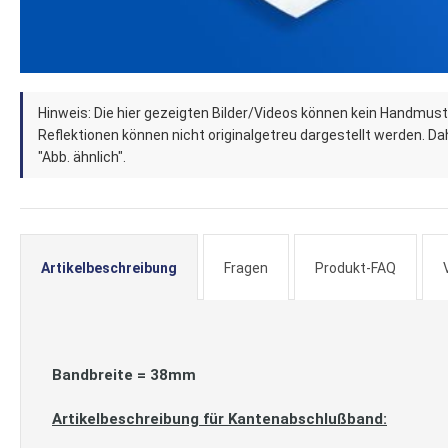
Zum
Hinweis: Die hier gezeigten Bilder/Videos können kein Handmust
Anfang
Reflektionen können nicht originalgetreu dargestellt werden. Dahe
der
"Abb. ähnlich".
Bildergalerie
springen
Artikelbeschreibung
Fragen
Produkt-FAQ
Bandbreite = 38mm
Artikelbeschreibung für Kantenabschlußband: