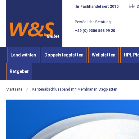
Direkt
Ihr Fachhandel seit 2010
D
zum
Persönliche Beratung:
Inhalt
+49 (0) 9306 563 99 20
Land wählen
Doppelstegplatten
Wellplatten
HPL Pl
Ratgeber
Startseite
Kantenabschlussband mit Membranen Stegplatten
Zum
Ende
der
Bildergalerie