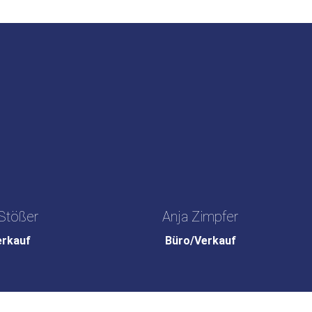
Stößer
Anja Zimpfer
erkauf
Büro/Verkauf