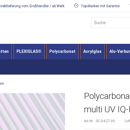
irektlieferung vom Großhändler / ab Werk
Top-Marken mit Garantie
Suche
atten
PLEXIGLAS®
Polycarbonat
Acrylglas
Alu-Verbu
6mm
Polycarbona
multi UV IQ
Art.Nr.
SC-04-27-00
Lie