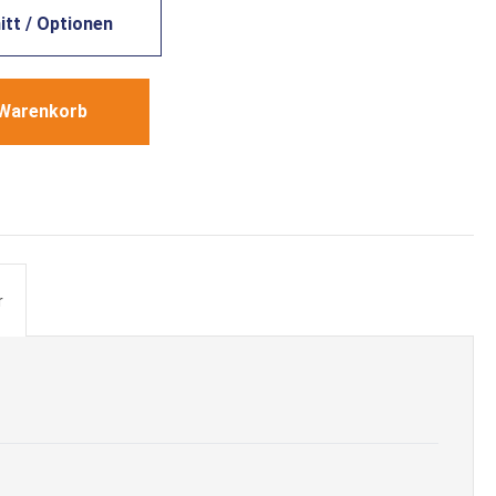
tt / Optionen
 Warenkorb
r