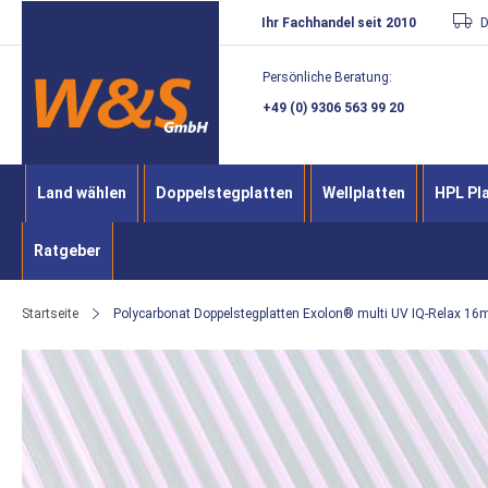
Direkt
Ihr Fachhandel seit 2010
D
zum
Persönliche Beratung:
Inhalt
+49 (0) 9306 563 99 20
Land wählen
Doppelstegplatten
Wellplatten
HPL Pl
Ratgeber
Startseite
Polycarbonat Doppelstegplatten Exolon® multi UV IQ-Relax 1
Zum
Ende
der
Bildergalerie