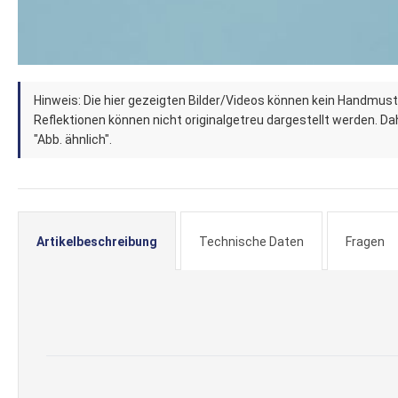
Zum
Hinweis: Die hier gezeigten Bilder/Videos können kein Handmust
Anfang
Reflektionen können nicht originalgetreu dargestellt werden. Dahe
der
"Abb. ähnlich".
Bildergalerie
springen
Artikelbeschreibung
Technische Daten
Fragen