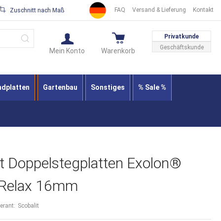
FAQ
Versand & Lieferung
Kontakt
Zuschnitt nach Maß
Suche
Privatkunde
Geschäftskunde
Mein Konto
Warenkorb
ndplatten
Gartenbau
Sonstiges
% Sale %
t Doppelstegplatten Exolon®
-Relax 16mm
ferant:
Scobalit