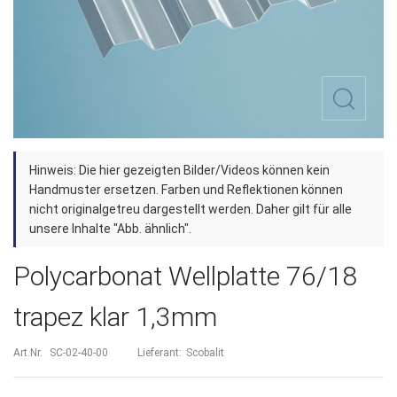
Zum
Hinweis: Die hier gezeigten Bilder/Videos können kein
Anfang
Handmuster ersetzen. Farben und Reflektionen können
der
nicht originalgetreu dargestellt werden. Daher gilt für alle
unsere Inhalte "Abb. ähnlich".
Bildergalerie
springen
Polycarbonat Wellplatte 76/18
trapez klar 1,3mm
Art.Nr.
SC-02-40-00
Lieferant:
Scobalit