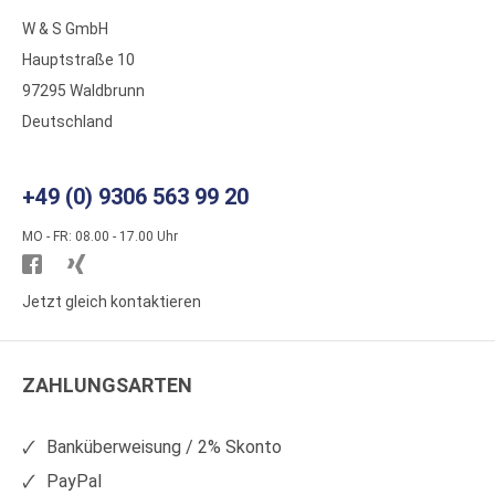
W & S GmbH
Hauptstraße 10
97295 Waldbrunn
Deutschland
+49 (0) 9306 563 99 20
MO - FR: 08.00 - 17.00 Uhr
Besuchen
Besuchen
Sie
Sie
Jetzt gleich kontaktieren
WS
WS
Kunststoffe
Kunststoffe
ZAHLUNGSARTEN
auf
auf
Facebook
Xing
Banküberweisung / 2% Skonto
PayPal