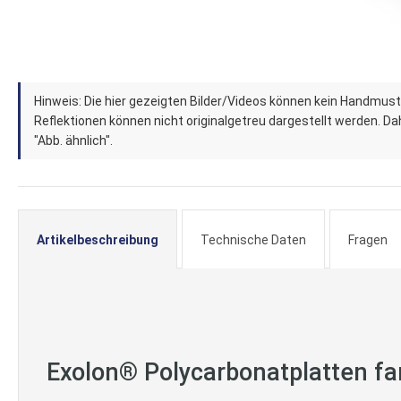
Zum
Hinweis: Die hier gezeigten Bilder/Videos können kein Handmust
Anfang
Reflektionen können nicht originalgetreu dargestellt werden. Dahe
der
"Abb. ähnlich".
Bildergalerie
springen
Artikelbeschreibung
Technische Daten
Fragen
Exolon® Polycarbonatplatten far