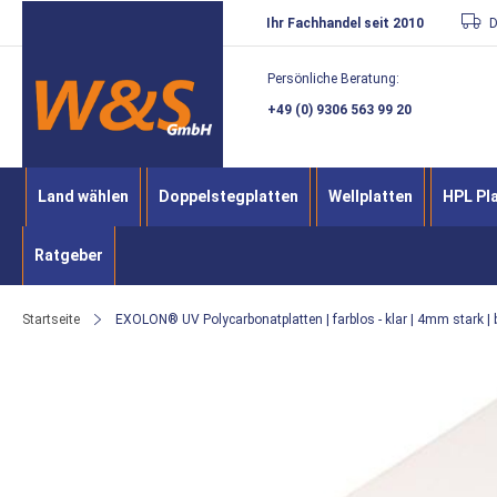
Direkt
Ihr Fachhandel seit 2010
D
zum
Persönliche Beratung:
Inhalt
+49 (0) 9306 563 99 20
Land wählen
Doppelstegplatten
Wellplatten
HPL Pl
Ratgeber
Startseite
EXOLON® UV Polycarbonatplatten | farblos - klar | 4mm stark | 
Zum
Ende
der
Bildergalerie