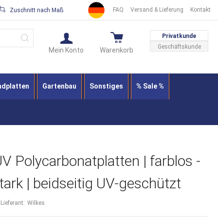
FAQ
Versand & Lieferung
Kontakt
Zuschnitt nach Maß
Suche
Privatkunde
Geschäftskunde
Mein Konto
Warenkorb
ndplatten
Gartenbau
Sonstiges
% Sale %
Polycarbonatplatten | farblos -
tark | beidseitig UV-geschützt
Lieferant:
Wilkes