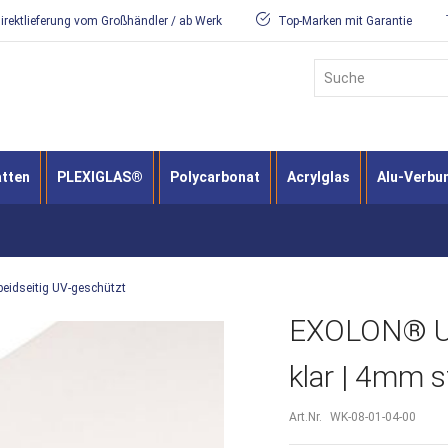
irektlieferung vom Großhändler / ab Werk
Top-Marken mit Garantie
Suche
atten
PLEXIGLAS®
Polycarbonat
Acrylglas
Alu-Verbu
beidseitig UV-geschützt
EXOLON® UV 
klar | 4mm s
Art.Nr.
WK-08-01-04-00