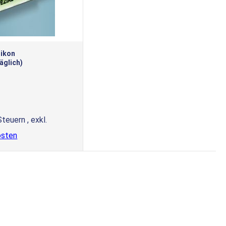
likon
äglich)
 Steuern
,
exkl.
osten