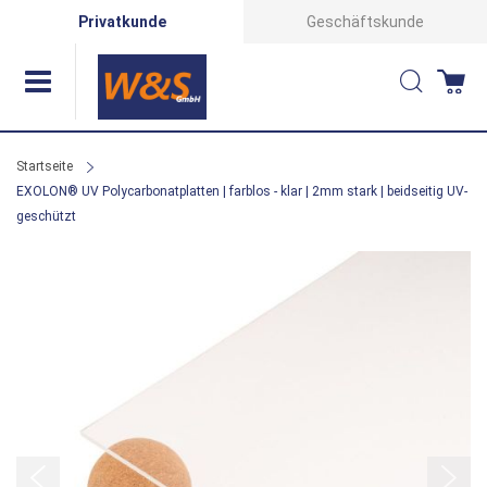
Direkt
Privatkunde
Geschäftskunde
zum
Suche
Wa
Inhalt
Startseite
EXOLON® UV Polycarbonatplatten | farblos - klar | 2mm stark | beidseitig UV-
geschützt
Zum
Ende
der
Bildergalerie
springen