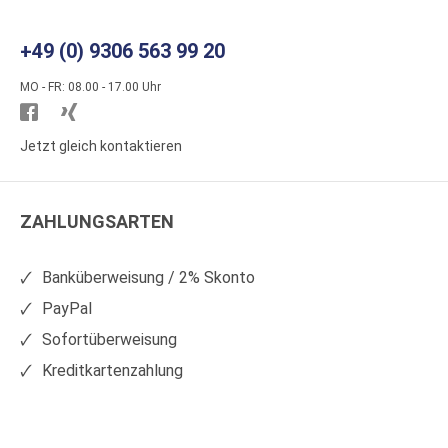
+49 (0) 9306 563 99 20
MO - FR: 08.00 - 17.00 Uhr
Besuchen
Besuchen
Sie
Sie
Jetzt gleich kontaktieren
WS
WS
Kunststoffe
Kunststoffe
ZAHLUNGSARTEN
auf
auf
Facebook
Xing
Banküberweisung / 2% Skonto
PayPal
Sofortüberweisung
Kreditkartenzahlung