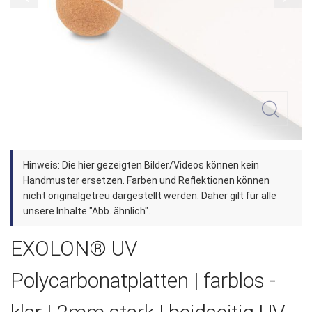
Zum
Hinweis: Die hier gezeigten Bilder/Videos können kein
Anfang
Handmuster ersetzen. Farben und Reflektionen können
der
nicht originalgetreu dargestellt werden. Daher gilt für alle
unsere Inhalte "Abb. ähnlich".
Bildergalerie
springen
EXOLON® UV
Polycarbonatplatten | farblos -