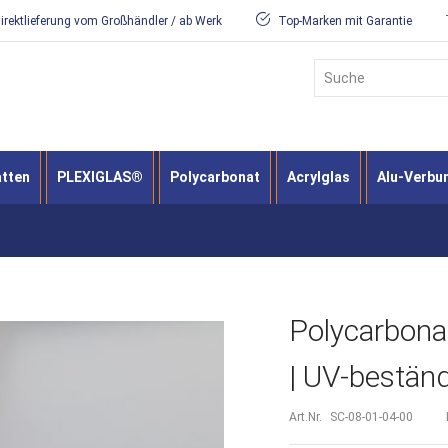
irektlieferung vom Großhändler / ab Werk
Top-Marken mit Garantie
Suche
atten
PLEXIGLAS®
Polycarbonat
Acrylglas
Alu-Verbu
Polycarbonat
| UV-bestän
Art.Nr.
SC-08-01-04-00