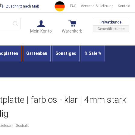
FAQ
Versand & Lieferung
Kontakt
Zuschnitt nach Maß
Suche
Privatkunde
Geschäftskunde
Mein Konto
Warenkorb
ndplatten
Gartenbau
Sonstiges
% Sale %
platte | farblos - klar | 4mm stark
dig
Lieferant:
Scobalit