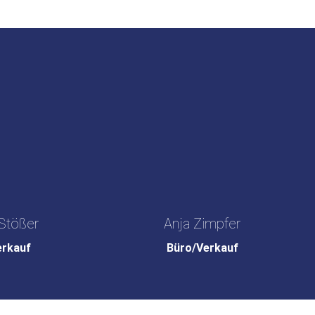
Stößer
Anja Zimpfer
erkauf
Büro/Verkauf