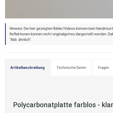
Zum
Hinweis: Die hier gezeigten Bilder/Videos können kein Handmust
Anfang
Reflektionen können nicht originalgetreu dargestellt werden. Dahe
der
"Abb. ähnlich".
Bildergalerie
springen
Artikelbeschreibung
Technische Daten
Fragen
Polycarbonatplatte farblos - kl