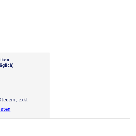
likon
äglich)
 Steuern
,
exkl.
osten