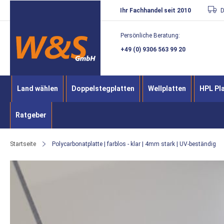
Direkt
Ihr Fachhandel seit 2010
D
zum
Persönliche Beratung:
Inhalt
+49 (0) 9306 563 99 20
Land wählen
Doppelstegplatten
Wellplatten
HPL Pl
Ratgeber
Startseite
Polycarbonatplatte | farblos - klar | 4mm stark | UV-beständig
Zum
Ende
der
Bildergalerie