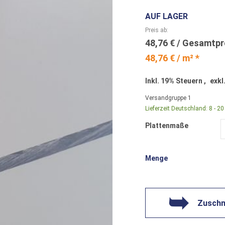
AUF LAGER
Preis ab
48,76 €
48,76 € / m² *
Inkl. 19% Steuern
,
exkl
Versandgruppe
1
Lieferzeit Deutschland:
8 - 2
Plattenmaße
Menge
Zuschni