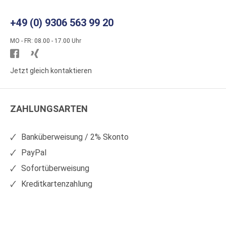
+49 (0) 9306 563 99 20
MO - FR: 08.00 - 17.00 Uhr
Besuchen
Besuchen
Sie
Sie
Jetzt gleich kontaktieren
WS
WS
Kunststoffe
Kunststoffe
ZAHLUNGSARTEN
auf
auf
Facebook
Xing
Banküberweisung / 2% Skonto
PayPal
Sofortüberweisung
Kreditkartenzahlung