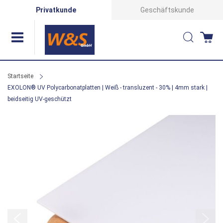
Direkt
Privatkunde
Geschäftskunde
zum
Suche
Wa
Inhalt
Startseite
EXOLON® UV Polycarbonatplatten | Weiß - transluzent - 30% | 4mm stark |
beidseitig UV-geschützt
Zum
Ende
der
Bildergalerie
springen