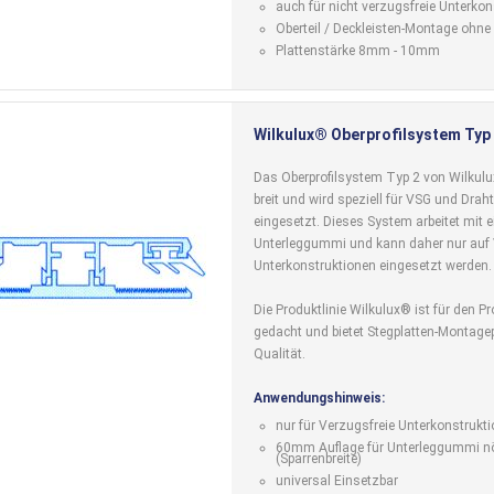
auch für nicht verzugsfreie Unterko
Oberteil / Deckleisten-Montage ohn
Plattenstärke 8mm - 10mm
Wilkulux® Oberprofilsystem Typ
Das Oberprofilsystem Typ 2 von Wilkul
breit und wird speziell für VSG und Dra
eingesetzt. Dieses System arbeitet mit 
Unterleggummi und kann daher nur auf 
Unterkonstruktionen eingesetzt werden.
Die Produktlinie Wilkulux® ist für den Pr
gedacht und bietet Stegplatten-Montagepr
Qualität.
Anwendungshinweis:
nur für Verzugsfreie Unterkonstrukt
60mm Auflage für Unterleggummi nö
(Sparrenbreite)
universal Einsetzbar