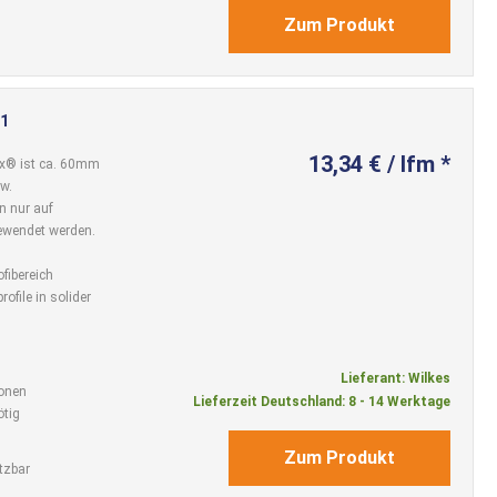
Zum Produkt
 1
13,34 € / lfm *
ux® ist ca. 60mm
w.
n nur auf
ewendet werden.
ofibereich
ofile in solider
Lieferant: Wilkes
ionen
Lieferzeit Deutschland: 8 - 14 Werktage
tig
Zum Produkt
tzbar