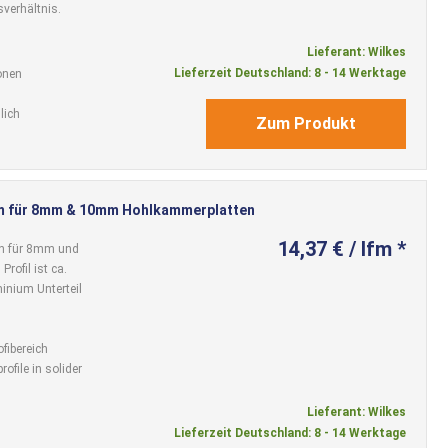
sverhältnis.
Lieferant: Wilkes
Lieferzeit Deutschland: 8 - 14 Werktage
onen
lich
Zum Produkt
m für 8mm & 10mm Hohlkammerplatten
14,37 € / lfm *
h für 8mm und
rofil ist ca.
inium Unterteil
ofibereich
ofile in solider
Lieferant: Wilkes
Lieferzeit Deutschland: 8 - 14 Werktage