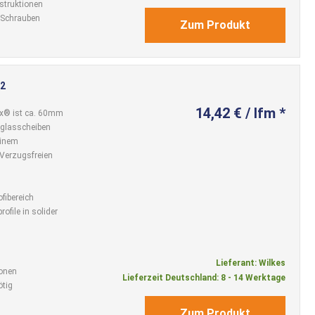
nstruktionen
e Schrauben
Zum Produkt
 2
14,42 € / lfm *
ux® ist ca. 60mm
htglasscheiben
einem
Verzugsfreien
ofibereich
ofile in solider
Lieferant: Wilkes
ionen
Lieferzeit Deutschland: 8 - 14 Werktage
tig
Zum Produkt