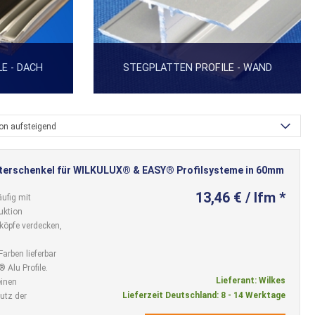
E - DACH
STEGPLATTEN PROFILE - WAND
ion aufsteigend
terschenkel für WILKULUX® & EASY® Profilsysteme in 60mm
13,46 € / lfm *
äufig mit
uktion
köpfe verdecken,
arben lieferbar
Alu Profile.
Lieferant: Wilkes
einen
Lieferzeit Deutschland: 8 - 14 Werktage
utz der