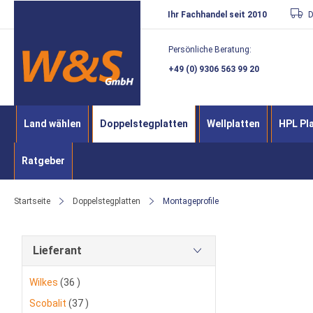
Direkt
Ihr Fachhandel seit 2010
D
zum
Persönliche Beratung:
Inhalt
+49 (0) 9306 563 99 20
Land wählen
Doppelstegplatten
Wellplatten
HPL Pl
Ratgeber
Startseite
Doppelstegplatten
Montageprofile
Lieferant
Artikel
Wilkes
36
Artikel
Scobalit
37