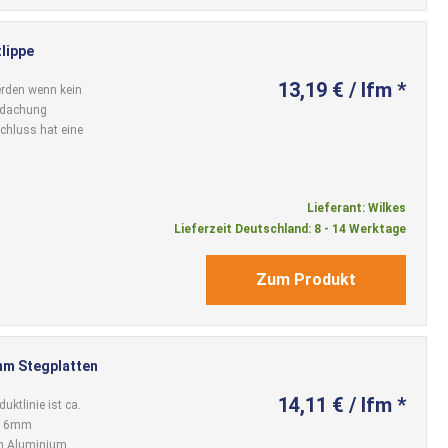
lippe
13,19 € / lfm *
rden wenn kein
rdachung
chluss hat eine
Lieferant: Wilkes
Lieferzeit Deutschland: 8 - 14 Werktage
Zum Produkt
mm Stegplatten
14,11 € / lfm *
ktlinie ist ca.
n 16mm
em Aluminium