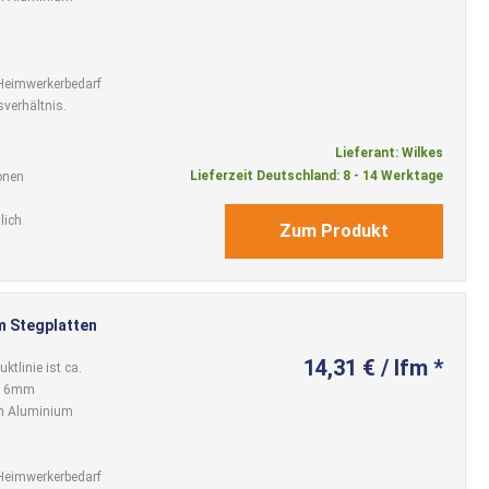
n Heimwerkerbedarf
sverhältnis.
Lieferant: Wilkes
Lieferzeit Deutschland: 8 - 14 Werktage
onen
lich
Zum Produkt
 Stegplatten
14,31 € / lfm *
tlinie ist ca.
n 16mm
em Aluminium
n Heimwerkerbedarf