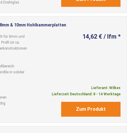
nd Drahtglas
r 8mm & 10mm Hohlkammerplatten
14,62 € / lfm *
uch für 8mm und
rofil ist ca.
terkonstruktionen
ofibereich
ofile in solider
Lieferant: Wilkes
Lieferzeit Deutschland: 8 - 14 Werktage
onen
tig
Zum Produkt