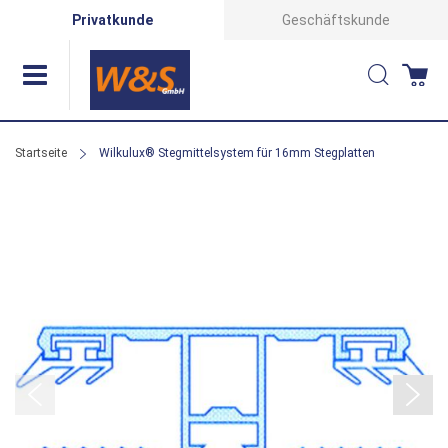
Direkt
Privatkunde
Geschäftskunde
zum
Suche
Wa
Inhalt
Startseite
Wilkulux® Stegmittelsystem für 16mm Stegplatten
Zum
Ende
der
Bildergalerie
springen