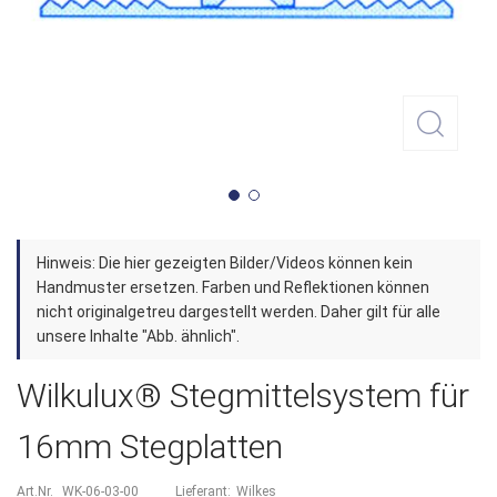
Zum
Hinweis: Die hier gezeigten Bilder/Videos können kein
Anfang
Handmuster ersetzen. Farben und Reflektionen können
der
nicht originalgetreu dargestellt werden. Daher gilt für alle
unsere Inhalte "Abb. ähnlich".
Bildergalerie
springen
Wilkulux® Stegmittelsystem für
16mm Stegplatten
Art.Nr.
WK-06-03-00
Lieferant:
Wilkes