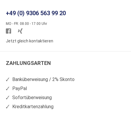
+49 (0) 9306 563 99 20
MO - FR: 08.00 - 17.00 Uhr
Besuchen
Besuchen
Sie
Sie
Jetzt gleich kontaktieren
WS
WS
Kunststoffe
Kunststoffe
ZAHLUNGSARTEN
auf
auf
Facebook
Xing
Banküberweisung / 2% Skonto
PayPal
Sofortüberweisung
Kreditkartenzahlung