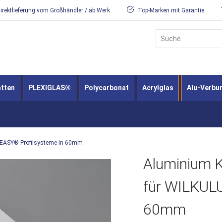
irektlieferung vom Großhändler / ab Werk
Top-Marken mit Garantie
Suche
atten
PLEXIGLAS®
Polycarbonat
Acrylglas
Alu-Verbu
 EASY® Profilsysteme in 60mm
Aluminium K
für WILKUL
60mm