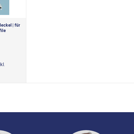
ckel | für
ile
kl.