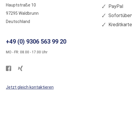
Hauptstraße 10
PayPal
97295 Waldbrunn
Sofortüber
Deutschland
Kreditkart
+49 (0) 9306 563 99 20
MO - FR: 08.00 - 17.00 Uhr
Besuchen
Besuchen
Sie
Sie
WS
WS
Jetzt gleich kontaktieren
Kunststoffe
Kunststoffe
auf
auf
Facebook
Xing