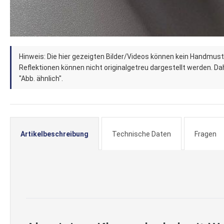
Zum
Hinweis: Die hier gezeigten Bilder/Videos können kein Handmust
Anfang
Reflektionen können nicht originalgetreu dargestellt werden. Dahe
der
"Abb. ähnlich".
Bildergalerie
springen
Artikelbeschreibung
Technische Daten
Fragen