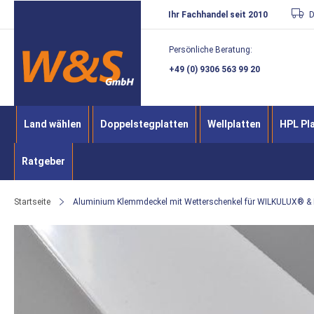
Direkt
Ihr Fachhandel seit 2010
D
zum
Persönliche Beratung:
Inhalt
+49 (0) 9306 563 99 20
Land wählen
Doppelstegplatten
Wellplatten
HPL Pl
Ratgeber
Startseite
Aluminium Klemmdeckel mit Wetterschenkel für WILKULUX® &
Zum
Ende
der
Bildergalerie