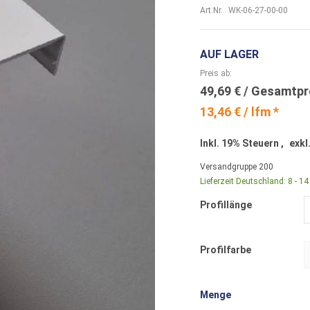
Art.Nr.
WK-06-27-00-00
AUF LAGER
Preis ab
49,69 €
13,46 € / lfm *
Inkl. 19% Steuern
,
exkl
Versandgruppe
200
Lieferzeit Deutschland:
8 - 1
Profillänge
Profilfarbe
Menge