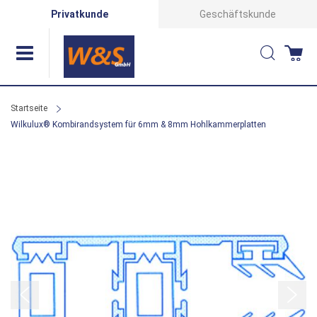
Direkt
Privatkunde
Geschäftskunde
zum
Suche
Wa
Inhalt
Startseite
Wilkulux® Kombirandsystem für 6mm & 8mm Hohlkammerplatten
Zum
Ende
der
Bildergalerie
springen