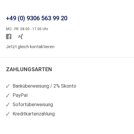
+49 (0) 9306 563 99 20
MO - FR: 08.00 - 17.00 Uhr
Besuchen
Besuchen
Sie
Sie
Jetzt gleich kontaktieren
WS
WS
Kunststoffe
Kunststoffe
ZAHLUNGSARTEN
auf
auf
Facebook
Xing
Banküberweisung / 2% Skonto
PayPal
Sofortüberweisung
Kreditkartenzahlung