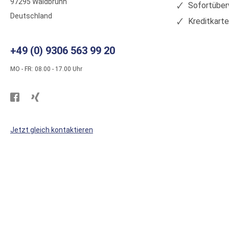
97295 Waldbrunn
Sofortüber
Deutschland
Kreditkart
+49 (0) 9306 563 99 20
MO - FR: 08.00 - 17.00 Uhr
Besuchen
Besuchen
Sie
Sie
WS
WS
Jetzt gleich kontaktieren
Kunststoffe
Kunststoffe
auf
auf
Facebook
Xing