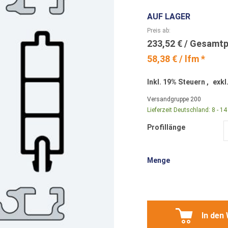
AUF LAGER
Preis ab
233,52 €
58,38 € / lfm *
Inkl. 19% Steuern
,
exkl
Versandgruppe
200
Lieferzeit Deutschland:
8 - 1
Profillänge
Menge
In den