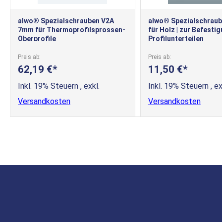
alwo® Spezialschrauben V2A
alwo® Spezialschrau
7mm für Thermoprofilsprossen-
für Holz | zur Befesti
Oberprofile
Profilunterteilen
Preis ab
Preis ab
62,19 €
11,50 €
Inkl. 19% Steuern
,
exkl.
Inkl. 19% Steuern
,
ex
Versandkosten
Versandkosten