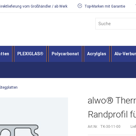
irektlieferung vom Großhändler / ab Werk
Top-Marken mit Garantie
Suche
atten
PLEXIGLAS®
Polycarbonat
Acrylglas
Alu-Verbu
Stegplatten
alwo® Therm
Randprofil 
Art.Nr.
TK-30-11-00
Lie