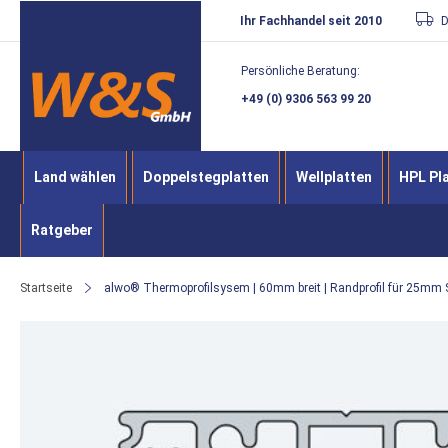
Direkt
Ihr Fachhandel seit 2010
D
zum
Persönliche Beratung:
Inhalt
+49 (0) 9306 563 99 20
Land wählen
Doppelstegplatten
Wellplatten
HPL Pl
Ratgeber
Startseite
alwo® Thermoprofilsysem | 60mm breit | Randprofil für 25mm 
Zum
Ende
der
Bildergalerie