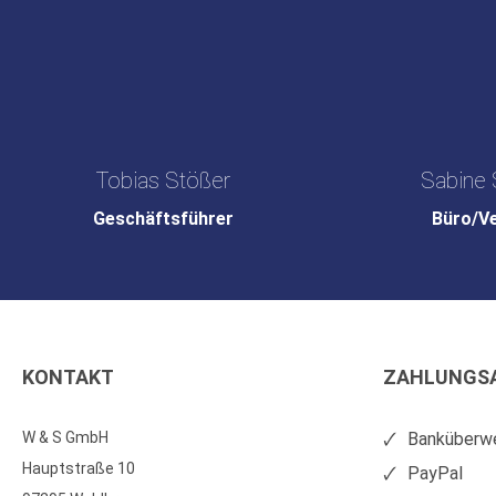
Tobias Stößer
Sabine 
Geschäftsführer
Büro/V
KONTAKT
ZAHLUNGS
W & S GmbH
Banküberwe
Hauptstraße 10
PayPal