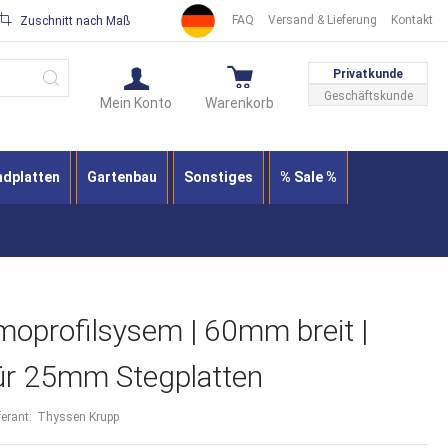
FAQ
Versand & Lieferung
Kontakt
Zuschnitt nach Maß
Suche
Privatkunde
Geschäftskunde
Mein Konto
Warenkorb
ndplatten
Gartenbau
Sonstiges
% Sale %
oprofilsysem | 60mm breit |
für 25mm Stegplatten
ferant:
Thyssen Krupp