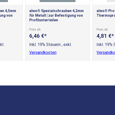
ben 4,5mm
alwo® Spezialschrauben 4,2mm
alwo® Prof
gung von
für Metall | zur Befestigung von
Thermopro
Profilunterteilen
Preis ab
Preis ab
6,46 €
4,81 €
kl.
Inkl. 19% Steuern
,
exkl.
Inkl. 19%
Versandkosten
Versandk