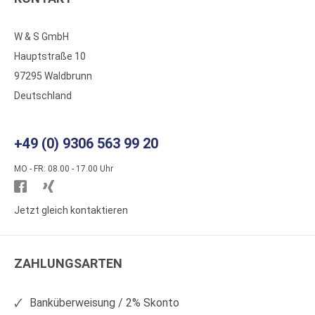
W & S GmbH
Hauptstraße 10
97295 Waldbrunn
Deutschland
+49 (0) 9306 563 99 20
MO - FR: 08.00 - 17.00 Uhr
Besuchen
Besuchen
Sie
Sie
Jetzt gleich kontaktieren
WS
WS
Kunststoffe
Kunststoffe
ZAHLUNGSARTEN
auf
auf
Facebook
Xing
Banküberweisung / 2% Skonto