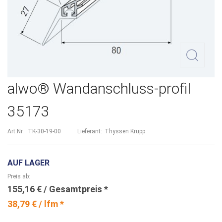
Zum
alwo® Wandanschluss-profil
Anfang
35173
der
Bildergalerie
Art.Nr.
TK-30-19-00
Lieferant:
Thyssen Krupp
springen
AUF LAGER
Preis ab
155,16 €
38,79 € / lfm *