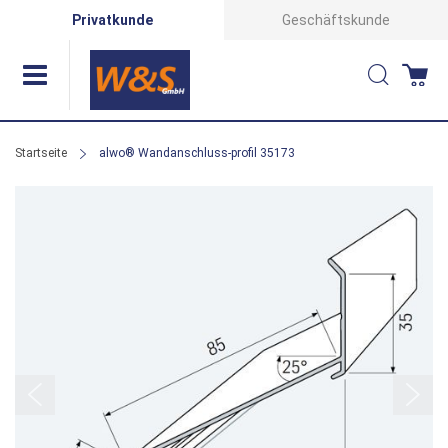
Direkt
Privatkunde
Geschäftskunde
zum
Suche
Wa
Inhalt
Startseite
alwo® Wandanschluss-profil 35173
Zum
Ende
der
Bildergalerie
springen