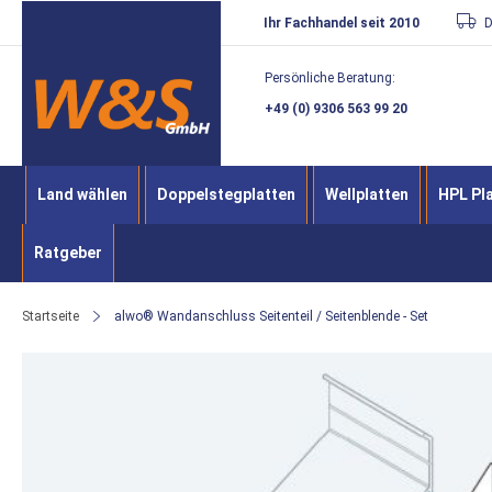
Direkt
Ihr Fachhandel seit 2010
D
zum
Persönliche Beratung:
Inhalt
+49 (0) 9306 563 99 20
Land wählen
Doppelstegplatten
Wellplatten
HPL Pl
Ratgeber
Startseite
alwo® Wandanschluss Seitenteil / Seitenblende - Set
Zum
Ende
der
Bildergalerie