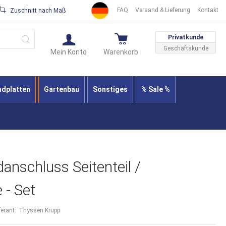
FAQ
Versand & Lieferung
Kontakt
Zuschnitt nach Maß
Suche
Privatkunde
Geschäftskunde
Mein Konto
Warenkorb
ndplatten
Gartenbau
Sonstiges
% Sale %
nschluss Seitenteil /
 - Set
ferant:
Thyssen Krupp