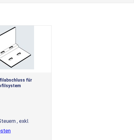
ilabschluss für
filsystem
 Steuern
,
exkl.
osten