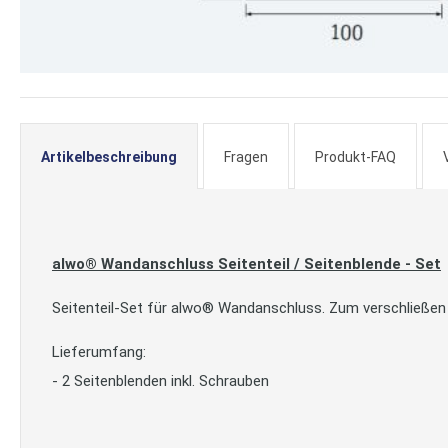
Zum
Anfang
der
Artikelbeschreibung
Fragen
Produkt-FAQ
Bildergalerie
springen
alwo® Wandanschluss Seitenteil / Seitenblende - Set
Seitenteil-Set für alwo® Wandanschluss. Zum verschließen 
Lieferumfang:
- 2 Seitenblenden inkl. Schrauben