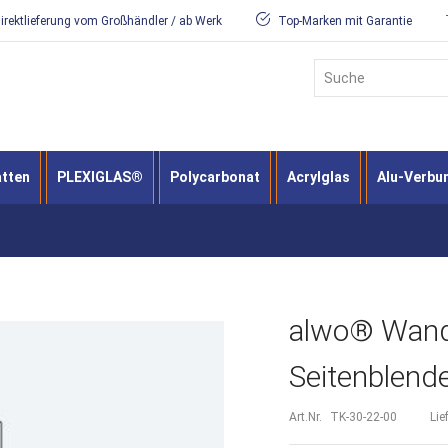
irektlieferung vom Großhändler / ab Werk
Top-Marken mit Garantie
Suche
atten
PLEXIGLAS®
Polycarbonat
Acrylglas
Alu-Verbu
alwo® Wanda
Seitenblende
Art.Nr.
TK-30-22-00
Lie