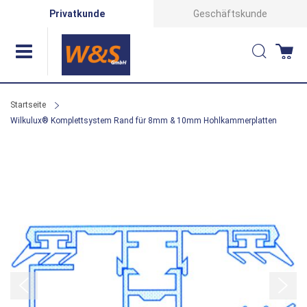
Direkt
Privatkunde
Geschäftskunde
zum
Suche
Wa
Inhalt
Startseite
Wilkulux® Komplettsystem Rand für 8mm & 10mm Hohlkammerplatten
Zum
Ende
der
Bildergalerie
springen