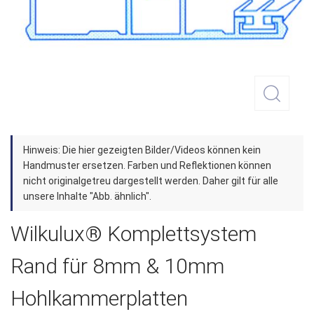
Zum
Hinweis: Die hier gezeigten Bilder/Videos können kein
Anfang
Handmuster ersetzen. Farben und Reflektionen können
der
nicht originalgetreu dargestellt werden. Daher gilt für alle
unsere Inhalte "Abb. ähnlich".
Bildergalerie
springen
Wilkulux® Komplettsystem
Rand für 8mm & 10mm
Hohlkammerplatten