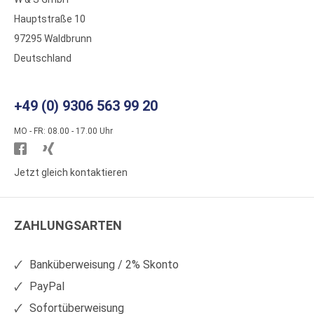
Hauptstraße 10
97295 Waldbrunn
Deutschland
+49 (0) 9306 563 99 20
MO - FR: 08.00 - 17.00 Uhr
Besuchen
Besuchen
Sie
Sie
Jetzt gleich kontaktieren
WS
WS
Kunststoffe
Kunststoffe
ZAHLUNGSARTEN
auf
auf
Facebook
Xing
Banküberweisung / 2% Skonto
PayPal
Sofortüberweisung