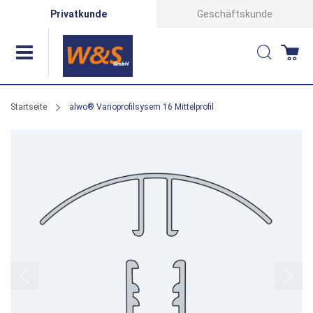
Direkt
Privatkunde
Geschäftskunde
zum
Suche
Wa
Inhalt
Startseite
alwo® Varioprofilsysem 16 Mittelprofil
Zum
Ende
der
Bildergalerie
springen