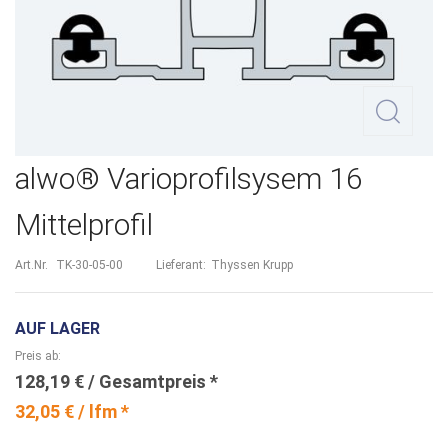
Zum
alwo® Varioprofilsysem 16
Anfang
Mittelprofil
der
Bildergalerie
Art.Nr.
TK-30-05-00
Lieferant:
Thyssen Krupp
springen
AUF LAGER
Preis ab
128,19 €
32,05 € / lfm *