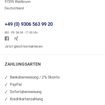
97295 Waldbrunn
Deutschland
+49 (0) 9306 563 99 20
MO - FR: 08.00 - 17.00 Uhr
Besuchen
Besuchen
Sie
Sie
Jetzt gleich kontaktieren
WS
WS
Kunststoffe
Kunststoffe
ZAHLUNGSARTEN
auf
auf
Facebook
Xing
Banküberweisung / 2% Skonto
PayPal
Sofortüberweisung
Kreditkartenzahlung