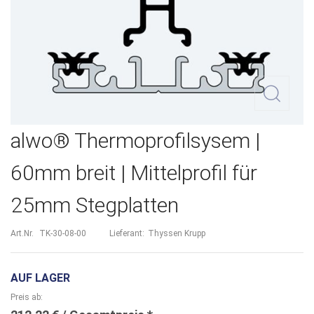
Zum
alwo® Thermoprofilsysem |
Anfang
60mm breit | Mittelprofil für
der
25mm Stegplatten
Bildergalerie
springen
Art.Nr.
TK-30-08-00
Lieferant:
Thyssen Krupp
AUF LAGER
Preis ab