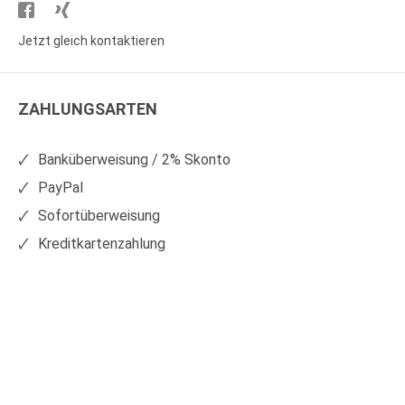
Besuchen
Besuchen
Sie
Sie
Jetzt gleich kontaktieren
WS
WS
Kunststoffe
Kunststoffe
ZAHLUNGSARTEN
auf
auf
Facebook
Xing
Banküberweisung / 2% Skonto
PayPal
Sofortüberweisung
Kreditkartenzahlung