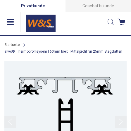
Direkt
Privatkunde
Geschäftskunde
zum
Suche
Wa
Inhalt
Startseite
alwo® Thermoprofilsysem | 60mm breit | Mittelprofil für 25mm Stegplatten
Zum
Ende
der
Bildergalerie
springen