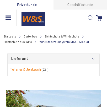
Direkt
Privatkunde
Geschäftskunde
zum
Suche
Wa
Inhalt
Startseite
Gartenbau
Sichtschutz & Windschutz
Sichtschutz aus WPC
WPC-Steckzaunsystem MAX / MAX-XL
Lieferant
Artikel
Tetzner & Jentzsch
23