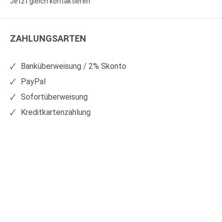
Jetzt gleich kontaktieren
WS
WS
Kunststoffe
Kunststoffe
ZAHLUNGSARTEN
auf
auf
Facebook
Xing
Banküberweisung / 2% Skonto
PayPal
Sofortüberweisung
Kreditkartenzahlung