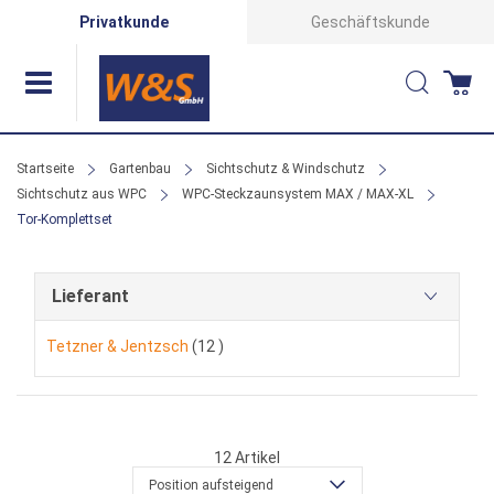
Direkt
Privatkunde
Geschäftskunde
zum
Suche
Wa
Inhalt
Startseite
Gartenbau
Sichtschutz & Windschutz
Sichtschutz aus WPC
WPC-Steckzaunsystem MAX / MAX-XL
Tor-Komplettset
Lieferant
Artikel
Tetzner & Jentzsch
12
12
Artikel
Position aufsteigend