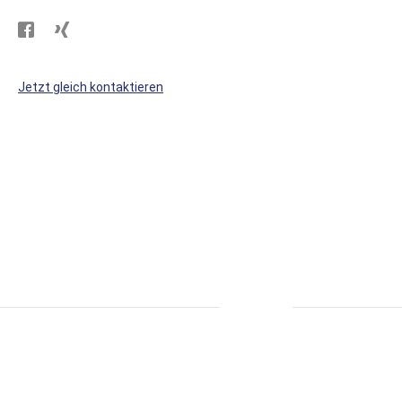
Besuchen
Besuchen
Sie
Sie
WS
WS
Jetzt gleich kontaktieren
Kunststoffe
Kunststoffe
auf
auf
Facebook
Xing
* alle Preise inkl. MwSt., zzgl. Versand.
S