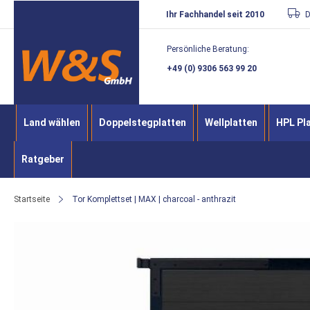
Direkt
Ihr Fachhandel seit 2010
D
zum
Persönliche Beratung:
Inhalt
+49 (0) 9306 563 99 20
Land wählen
Doppelstegplatten
Wellplatten
HPL Pl
Ratgeber
Startseite
Tor Komplettset | MAX | charcoal - anthrazit
Zum
Ende
der
Bildergalerie