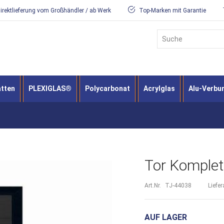
irektlieferung vom Großhändler / ab Werk
Top-Marken mit Garantie
Suche
atten
PLEXIGLAS®
Polycarbonat
Acrylglas
Alu-Verbu
Tor Komplett
Art.Nr.
TJ-44038
Liefer
AUF LAGER