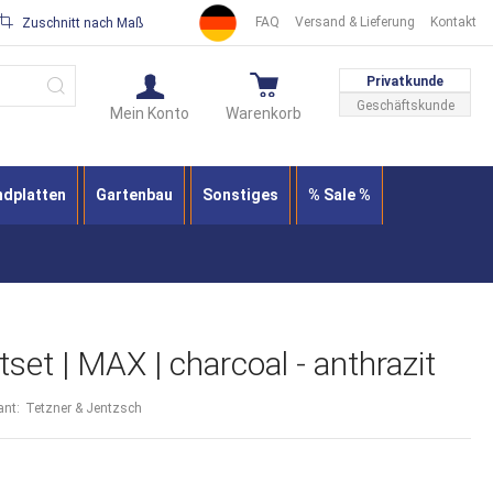
FAQ
Versand & Lieferung
Kontakt
Zuschnitt nach Maß
Suche
Privatkunde
Geschäftskunde
Mein Konto
Warenkorb
ndplatten
Gartenbau
Sonstiges
% Sale %
set | MAX | charcoal - anthrazit
ant:
Tetzner & Jentzsch