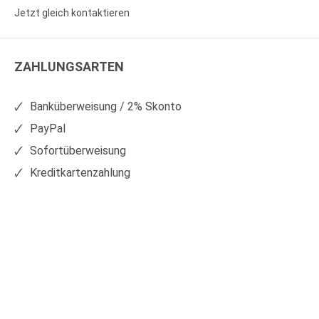
Sie
Sie
Jetzt gleich kontaktieren
WS
WS
Kunststoffe
Kunststoffe
ZAHLUNGSARTEN
auf
auf
Facebook
Xing
Banküberweisung / 2% Skonto
PayPal
Sofortüberweisung
Kreditkartenzahlung