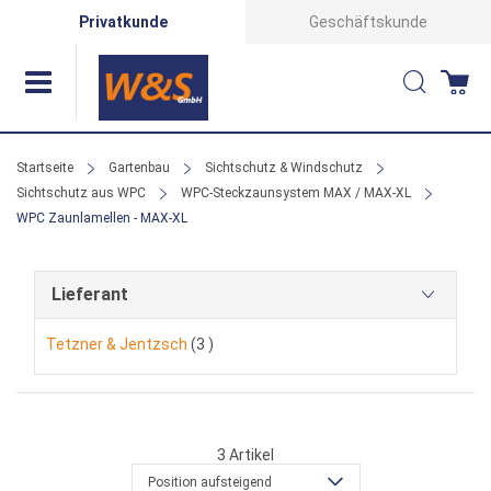
Direkt
Privatkunde
Geschäftskunde
zum
Suche
Wa
Inhalt
Startseite
Gartenbau
Sichtschutz & Windschutz
Sichtschutz aus WPC
WPC-Steckzaunsystem MAX / MAX-XL
WPC Zaunlamellen - MAX-XL
Lieferant
Artikel
Tetzner & Jentzsch
3
3
Artikel
Position aufsteigend