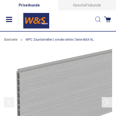
Direkt
Privatkunde
Geschäftskunde
zum
Suche
Wa
Inhalt
Startseite
WPC Zaunlamellen | smoke white | Serie MAX-XL
Zum
Ende
der
Bildergalerie
springen