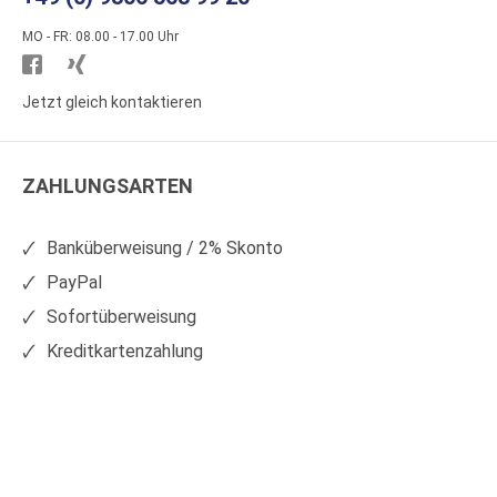
MO - FR: 08.00 - 17.00 Uhr
Besuchen
Besuchen
Sie
Sie
Jetzt gleich kontaktieren
WS
WS
Kunststoffe
Kunststoffe
ZAHLUNGSARTEN
auf
auf
Facebook
Xing
Banküberweisung / 2% Skonto
PayPal
Sofortüberweisung
Kreditkartenzahlung