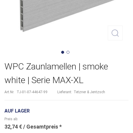
Zum
WPC Zaunlamellen | smoke
Anfang
white | Serie MAX-XL
der
Bildergalerie
Art.Nr.
TJ-01-07-44647-99
Lieferant:
Tetzner & Jentzsch
springen
AUF LAGER
Preis ab
32,74 €